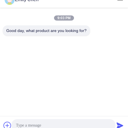
9:03 PM
Contactez rapidement
Good day, what product are you looking for?
Télégramme
86--18964553551
E-mail
info01@greenarkworld.com
Adresse
No. 253, route de Xuanchun, parc industriel de Sanzao,
nouvelle région de Pudong, Changhaï, Chine 201314
Politique de confidentialité
|
Plan du site
Chine Bonne qualité Tableau de gril de Teppanyaki Le
fournisseur. 2016-2026 Shanghai Chuanglv Catering Equipment
Co., Ltd Tous les droits réservés.