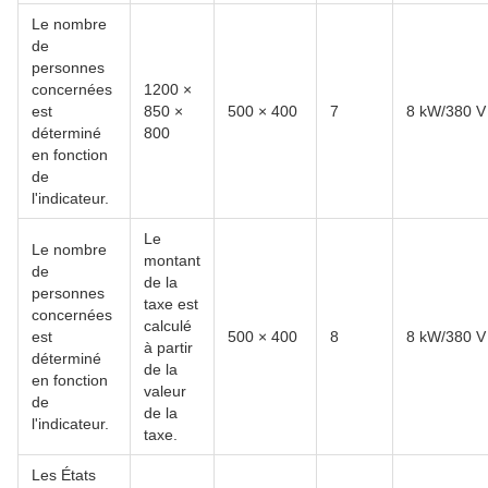
Le nombre
de
personnes
concernées
1200 ×
est
850 ×
500 × 400
7
8 kW/380 V
déterminé
800
en fonction
de
l'indicateur.
Le
Le nombre
montant
de
de la
personnes
taxe est
concernées
calculé
est
500 × 400
8
8 kW/380 V
à partir
déterminé
de la
en fonction
valeur
de
de la
l'indicateur.
taxe.
Les États