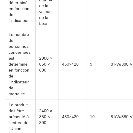
déterminé
de la
en fonction
valeur
de
de la
l'indicateur.
taxe.
Le nombre
de
personnes
concernées
est
2000 ×
déterminé
850 ×
450×420
9
8 kW/380 V
en fonction
800
de
l'indicateur
de
mortalité.
Le produit
doit être
2400 ×
présenté à
850 ×
450×420
10
8 kW/380 V
l'entrée de
800
l'Union.