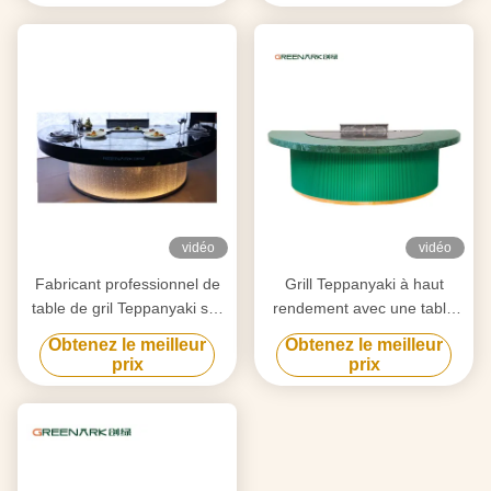
selon vos besoins
chauffage intelligent
vidéo
vidéo
Fabricant professionnel de
Grill Teppanyaki à haut
table de gril Teppanyaki sur
rendement avec une table
mesure avec design gratuit
de 20 mm en acier allié de
Obtenez le meilleur
Obtenez le meilleur
fournisseur fiable
qualité alimentaire et un
prix
prix
d'équipement de gril Hibachi
chauffage intelligent