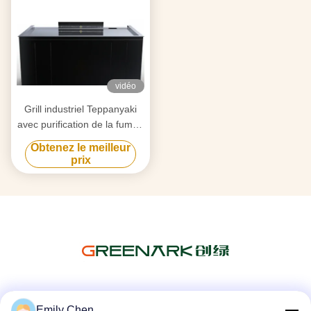
vidéo
Grill industriel Teppanyaki
avec purification de la fumée
par triple flux d'air et
Obtenez le meilleur
technologie anti-obstruction
prix
Les réseaux sociaux
Emily Chen