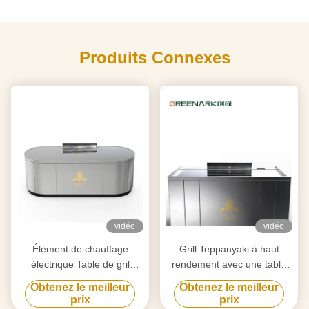
Produits Connexes
vidéo
vidéo
Élément de chauffage
Grill Teppanyaki à haut
électrique Table de gril
rendement avec une table
Teppanyaki pour la
de 20 mm en acier allié de
Obtenez le meilleur
Obtenez le meilleur
purification personnalisée
qualité alimentaire et un
prix
prix