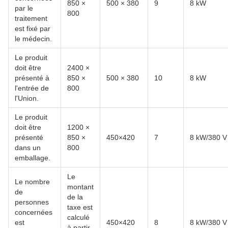
850 ×
500 × 380
9
8 kW
par le
800
traitement
est fixé par
le médecin.
Le produit
doit être
2400 ×
présenté à
850 ×
500 × 380
10
8 kW
l'entrée de
800
l'Union.
Le produit
doit être
1200 ×
présenté
850 ×
450×420
7
8 kW/380 V
dans un
800
emballage.
Le
Le nombre
montant
de
de la
personnes
taxe est
concernées
calculé
est
450×420
8
8 kW/380 V
à partir