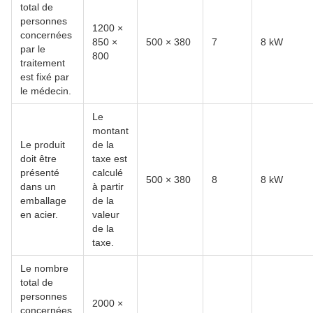
total de
personnes
1200 ×
concernées
850 ×
500 × 380
7
8 kW
par le
800
traitement
est fixé par
le médecin.
Le
montant
Le produit
de la
doit être
taxe est
présenté
calculé
500 × 380
8
8 kW
dans un
à partir
emballage
de la
en acier.
valeur
de la
taxe.
Le nombre
total de
personnes
2000 ×
concernées