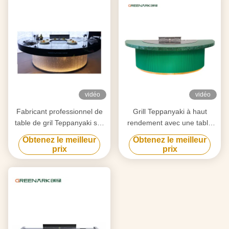
vidéo
vidéo
Fabricant professionnel de
Grill Teppanyaki à haut
table de gril Teppanyaki sur
rendement avec une table
mesure avec design gratuit
de 20 mm en acier allié de
Obtenez le meilleur
Obtenez le meilleur
fournisseur fiable
qualité alimentaire et un
prix
prix
d'équipement de gril Hibachi
chauffage intelligent