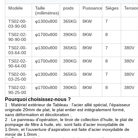
Modèle
Taille
poids
Puissance
Sièges
Tensio
(millimètres)
TS02-00-
φ1300x800
365KG
8KW
7
03-90-00
TS02-02-
φ1700x800
390KG
8KW
8
90-90-00
TS02-00-
φ1300x800
365KG
8KW
7
380V
03-64-00
TS02-02-
φ1700x800
390KG
8KW
8
380V
90-64-00
TS02-00-
φ1300x800
365KG
8KW
7
380V
03-25-00
TS02-02-
φ1700x800
390KG
8KW
8
380V
90-25-00
Pourquoi choisissez-nous ?
1 : Matériel extérieur de Tableau : l'acier allié spécial, l'épaisseur
originale 20mm de plat, le plat entier est intègralement formé,
sans déformation et décoloration ;
2 : Le panneau d'opération, le tiroir de collection d'huile, le plat de
pompage de filtre à huile, etc. sont faits d'acier inoxydable de
1.0mm, et l'ouverture d'aspiration est faite d'acier inoxydable de
miroir de 1.0mm ;