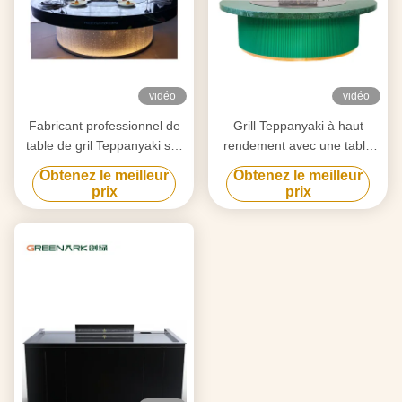
vidéo
vidéo
Fabricant professionnel de
Grill Teppanyaki à haut
table de gril Teppanyaki sur
rendement avec une table
mesure avec design gratuit
de 20 mm en acier allié de
Obtenez le meilleur
Obtenez le meilleur
fournisseur fiable
qualité alimentaire et un
prix
prix
d'équipement de gril Hibachi
chauffage intelligent