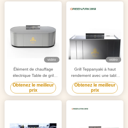
vidéo
vidéo
Élément de chauffage
Grill Teppanyaki à haut
électrique Table de gril
rendement avec une table
Teppanyaki pour la
de 20 mm en acier allié de
Obtenez le meilleur
Obtenez le meilleur
purification personnalisée
qualité alimentaire et un
prix
prix
selon vos besoins
chauffage intelligent