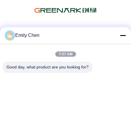
Les réseaux sociaux
Emily Chen
7:57 AM
Contactez rapidement
Good day, what product are you looking for?
Télégramme
86--18964553551
E-mail
info01@greenarkworld.com
Adresse
No. 253, route de Xuanchun, parc industriel de Sanzao,
nouvelle région de Pudong, Changhaï, Chine 201314