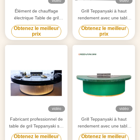
vidéo
vidéo
Élément de chauffage
Grill Teppanyaki à haut
électrique Table de gril
rendement avec une table
Teppanyaki pour la
de 20 mm en acier allié de
Obtenez le meilleur
Obtenez le meilleur
purification personnalisée
qualité alimentaire et un
prix
prix
selon vos besoins
chauffage intelligent
vidéo
vidéo
Fabricant professionnel de
Grill Teppanyaki à haut
table de gril Teppanyaki sur
rendement avec une table
mesure avec design gratuit
de 20 mm en acier allié de
Obtenez le meilleur
Obtenez le meilleur
fournisseur fiable
qualité alimentaire et un