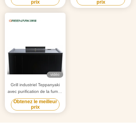
prix
prix
d'équipement de gril Hibachi
chauffage intelligent
vidéo
Grill industriel Teppanyaki
avec purification de la fumée
par triple flux d'air et
Obtenez le meilleur
technologie anti-obstruction
prix