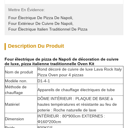
Mettre En Évidence:
Four Électrique De Pizza De Napoli
, 
Four Extérieur De Cuivre De Napoli
, 
Four Électrique Italien Traditionnel De Pizza
Description Du Produit
Four électrique de pizza de Napoli de décoration de cuivre
de luxe, pizza italienne traditionnelle Oven Kit
Rond décoré de cuivre de luxe Lava Rock Italy
Nom de produit
Pizza Oven pour 4 pizzas
Modèle non.
D1-4-1
Méthode de
Appareils de chauffage électriques de tube
chauffage
DÔME INTÉRIEUR : PLAQUE DE BASE à
Matériel
hautes températures et résistante au feu de
poterie : Roche naturelle de lave
INTÉRIEUR : 80*900cm EXTERNES :
Dimension
Φ160*200cm
Poids
800KGS