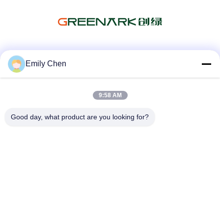
Les réseaux sociaux
Emily Chen
9:58 AM
Contactez rapidement
Good day, what product are you looking for?
Télégramme
86--18964553551
E-mail
info01@greenarkworld.com
Adresse
No. 253, route de Xuanchun, parc industriel de Sanzao,
nouvelle région de Pudong, Changhaï, Chine 201314