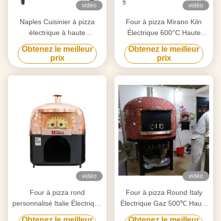
vidéo
vidéo
Naples Cuisinier à pizza
Four à pizza Mirano Kiln
électrique à haute
Électrique 600°C Haute
température à 600 ° C
température
Obtenez le meilleur
Obtenez le meilleur
prix
prix
vidéo
vidéo
Four à pizza rond
Four à pizza Round Italy
personnalisé Italie Électrique
Électrique Gaz 500℃ Haute
Gaz 500℃ Haute
Température
Obtenez le meilleur
Obtenez le meilleur