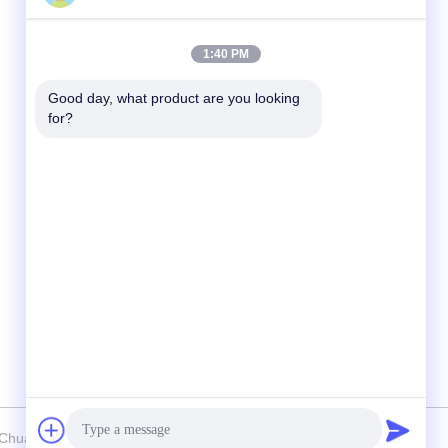
Contactez rapidement
1:40 PM
Télégramme
Good day, what product are you looking 
for?
86--18964553551
E-mail
info01@greenarkworld.com
Adresse
No. 253, route de Xuanchun, parc industriel
de Sanzao, nouvelle région de Pudong,
Changhaï, Chine 201314
Chuanglv Catering Equipment Co., Ltd Tous les droits réservés.