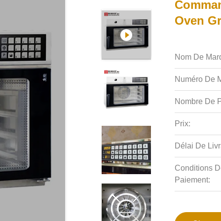
Comman
Oven Gri
Nom De Mar
Numéro De M
Nombre De P
Prix:
Délai De Livr
Conditions D
Paiement: