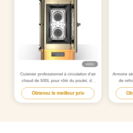
vidéo
Cuisinier professionnel à circulation d'air
Armoire sè
chaud de 500L pour rôtir du poulet, du
de refr
canard, de l'agneau et du porc avec
Obtenez le meilleur prix
Obt
certification CE ISO