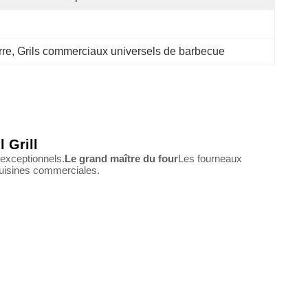
rre
, 
Grils commerciaux universels de barbecue
 Grill
 exceptionnels.
Le grand maître du four
Les fourneaux
s cuisines commerciales.