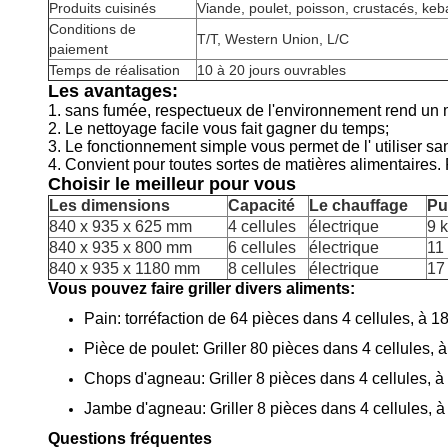
Produits cuisinés
Viande, poulet, poisson, crustacés, keb
Conditions de
T/T, Western Union, L/C
paiement
Temps de réalisation
10 à 20 jours ouvrables
Les avantages:
1. sans fumée, respectueux de l'environnement rend un m
2. Le nettoyage facile vous fait gagner du temps;
3. Le fonctionnement simple vous permet de l' utiliser sa
4. Convient pour toutes sortes de matières alimentaires. P
Choisir le meilleur pour vous
Les dimensions
Capacité
Le chauffage
Pu
840 x 935 x 625 mm
4 cellules
électrique
9 
840 x 935 x 800 mm
6 cellules
électrique
11
840 x 935 x 1180 mm
8 cellules
électrique
17
Vous pouvez faire griller divers aliments:
Pain: torréfaction de 64 pièces dans 4 cellules, à 
Pièce de poulet: Griller 80 pièces dans 4 cellules,
Chops d'agneau: Griller 8 pièces dans 4 cellules, 
Jambe d'agneau: Griller 8 pièces dans 4 cellules, 
Questions fréquentes