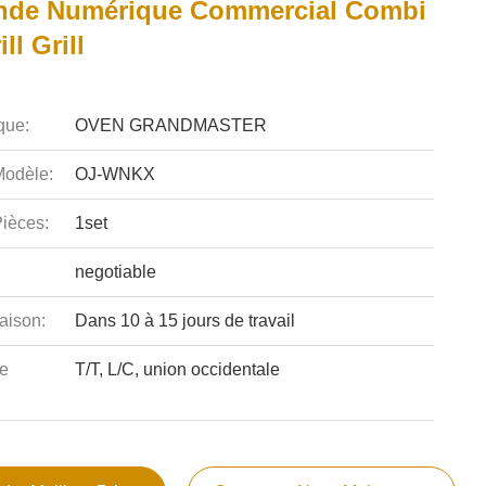
de Numérique Commercial Combi
ll Grill
que:
OVEN GRANDMASTER
odèle:
OJ-WNKX
ièces:
1set
negotiable
aison:
Dans 10 à 15 jours de travail
e
T/T, L/C, union occidentale