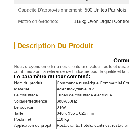
Capacité D'approvisionnement:
500 Unités Par Mois
Mettre en évidence:
118kg Oven Digital Control
Description Du Produit
Comma
Nous croyons en offrir à nos clients une valeur réelle et dura
combinés sont la référence de l'industrie pour la qualité et la 
Le paramètre du four combiné:
Nom du produit
Commande numérique Commercial Combi
Matériel
Acier inoxydable 304
Le chauffage
Tubes de chauffage électrique
Voltage/fréquence
380V/50HZ
Le pouvoir
9 kW
Taille
840 x 935 x 625 mm
Poids net
118 kg
Application du projet
Restaurants, hôtels, cantines, restaurant