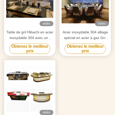
vidéo
vidéo
Table de gril Hibachi en acier
Acier inoxydable 304 alliage
inoxydable 304 avec une
spécial en acier à gaz Grill
surface de cuisson de
Teppanyaki Plage de
Obtenez le meilleur
Obtenez le meilleur
500x380 mm
température 50-300C 2 ans
prix
prix
vidéo