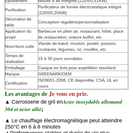
Épuisement
Blouse à air intégrée (220V/0,51KW)
Purificateur de fumée électrostatique intégré
Purification
(220V/0,25KW)
Décoration de
Conception régulière/personnalisation
table
Application du
Barbecue en plein air, restaurant, hôtel, place
projet
de restauration, voiture buffet, etc.
Viande de bœuf, mouton, poulet, poisson,
Nourriture cuite
crustacés, légumes, riz, nouilles, etc.
Temps de
15 à 30 jours ouvrables
réalisation
Emballage
Casque en bois pour expédition standard
Marque
GREENARK/OEM
ISO9001-2008, CE disponible; CSA, UL en
Certification
cours
Les avantages de
Je vous en prie.
Acier inoxydable allemand
▲ Carrosserie de gril en
304 et acier allié
;
▲ Le chauffage électromagnétique peut atteindre
250°C en 6 à 8 minutes