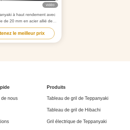
vidéo
panyaki à haut rendement avec
le de 20 mm en acier allié de
 alimentaire et un chauffage
enez le meilleur prix
intelligent
pide
Produits
t de nous
Tableau de gril de Teppanyaki
Tableau de gril de Hibachi
tions
Gril électrique de Teppanyaki