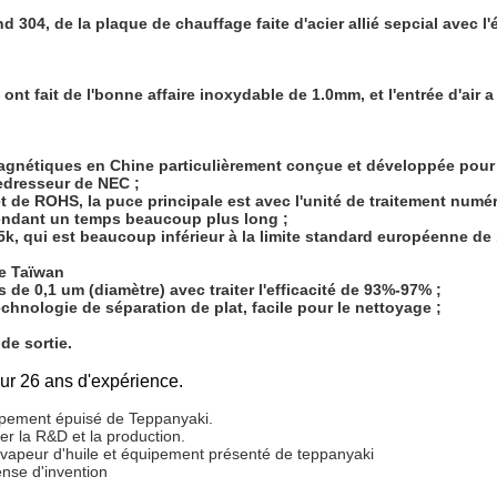
and 304, de la plaque de chauffage faite d'acier allié sepcial ave
ont fait de l'bonne affaire inoxydable de 1.0mm, et l'entrée d'air a
romagnétiques en Chine particulièrement conçue et développée pour
redresseur de NEC ;
 et de ROHS, la puce principale est avec l'unité de traitement numér
r pendant un temps beaucoup plus long ;
, qui est beaucoup inférieur à la limite standard européenne de 
de Taïwan
 de 0,1 um (diamètre) avec traiter l'efficacité de 93%-97% ;
echnologie de séparation de plat, facile pour le nettoyage ;
de sortie.
sur 26 ans d'expérience.
ipement épuisé de Teppanyaki.
 la R&D et la production.
 vapeur d'huile et équipement présenté de teppanyaki
ense d'invention