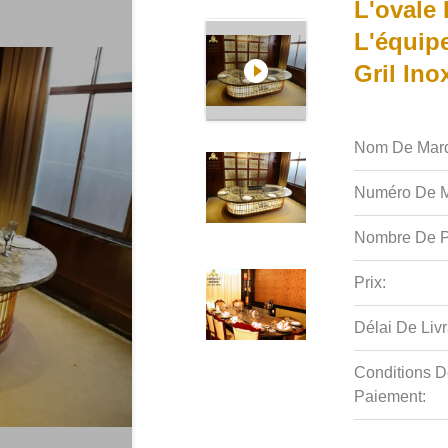
L'ovale
L'équip
Gril Ino
Nom De Mar
Numéro De M
Nombre De P
Prix:
Délai De Livr
Conditions D
Paiement: