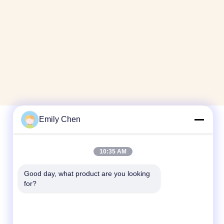
Emily Chen
Contactez rapidement
10:35 AM
Télégramme
Good day, what product are you looking 
86--18964553551
for?
E-mail
info01@greenarkworld.com