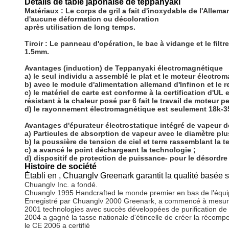
Détails de table japonaise de teppanyaki
Matériaux :
Le corps de gril a fait d'inoxydable de l'Allem
d'aucune déformation ou décoloration
après utilisation de long temps.
Tiroir :
Le panneau d'opération, le bac à vidange et le filtre 
1.5mm.
Avantages (induction) de Teppanyaki électromagnétique
a) le seul individu a assemblé le plat et le moteur élect
b) avec le module d'alimentation allemand d'Infinon et le 
c) le matériel de carte est conforme à la certification d'UL
résistant à la chaleur posé par 6 fait le travail de moteu
d) le rayonnement électromagnétique est seulement 18k-35k
Avantages d'épurateur électrostatique intégré de vapeur 
a)
Particules de absorption de vapeur avec le diamètre plus
b) la poussière de tension de ciel et terre rassemblant la t
c) a avancé le point déchargeant la technologie ;
d) dispositif de protection de puissance- pour le désordre 
Histoire de société
Établi en , Chuanglv Greenark garantit la qualité basée 
Chuanglv Inc. a fondé.
Chuanglv 1995 Handcrafted le monde premier en bas de l'équ
Enregistré par Chuanglv 2000 Greenark, a commencé à mesurer
2001 technologies avec succès développées de purification de
2004 a gagné la tasse nationale d'étincelle de créer la récomp
le CE 2006 a certifié