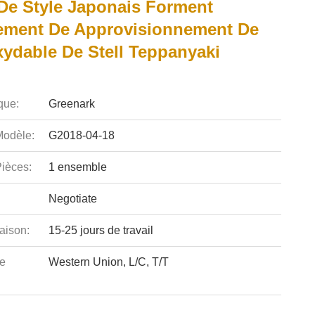
 De Style Japonais Forment
ement De Approvisionnement De
xydable De Stell Teppanyaki
que:
Greenark
odèle:
G2018-04-18
ièces:
1 ensemble
Negotiate
aison:
15-25 jours de travail
e
Western Union, L/C, T/T