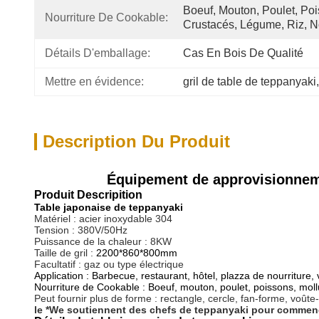
Boeuf, Mouton, Poulet, Poi
Nourriture De Cookable:
Crustacés, Légume, Riz, No
Détails D'emballage:
Cas En Bois De Qualité
Mettre en évidence:
gril de table de teppanyaki
,
Description Du Produit
Équipement de approvisionnemen
Produit Descripition
Table japonaise de teppanyaki
Matériel : acier inoxydable 304
Tension : 380V/50Hz
Puissance de la chaleur : 8KW
Taille de gril :
2200*860*800mm
Facultatif : gaz ou type électrique
Application : Barbecue, restaurant, hôtel, plazza de nourriture, v
Nourriture de Cookable : Boeuf, mouton, poulet, poissons, mollu
Peut fournir plus de forme : rectangle, cercle, fan-forme, voûte
le *We soutiennent des chefs de teppanyaki pour commencer