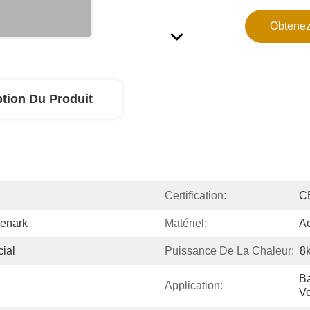
Obtenez
ption Du Produit
Certification:
C
eenark
Matériel:
Ac
cial
Puissance De La Chaleur:
8
Ba
Application:
Vo