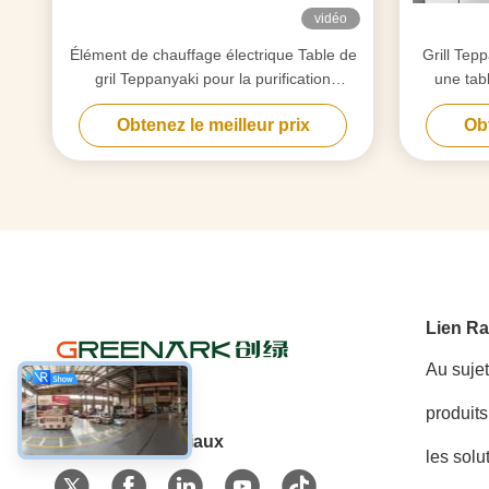
vidéo
Élément de chauffage électrique Table de
Grill Tep
gril Teppanyaki pour la purification
une tab
personnalisée selon vos besoins
qualité
Obtenez le meilleur prix
Obt
Lien Ra
Au suje
produits
Les réseaux sociaux
les solu