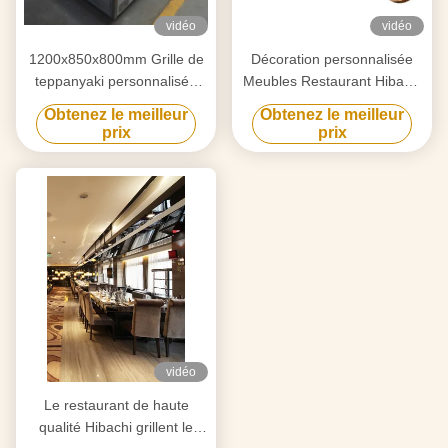
vidéo
vidéo
1200x850x800mm Grille de
Décoration personnalisée
teppanyaki personnalisée
Meubles Restaurant Hibachi
pour les meubles de
Grill Surface de cuisson
Obtenez le meilleur
Obtenez le meilleur
décoration
plate
prix
prix
vidéo
Le restaurant de haute
qualité Hibachi grillent le