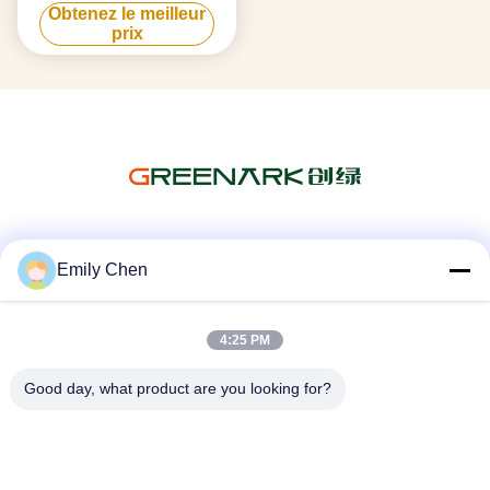
Tableau de gril de
Obtenez le meilleur
Teppanyaki pour 7-10 sièges
prix
Les réseaux sociaux
Emily Chen
4:25 PM
Contactez rapidement
Good day, what product are you looking for?
Télégramme
86--18964553551
E-mail