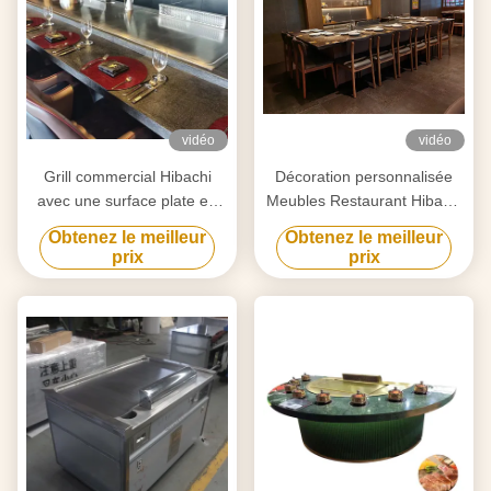
vidéo
vidéo
Grill commercial Hibachi
Décoration personnalisée
avec une surface plate en
Meubles Restaurant Hibachi
acier allié personnalisé
Grill Plage de température
Obtenez le meilleur
Obtenez le meilleur
50-300C
prix
prix