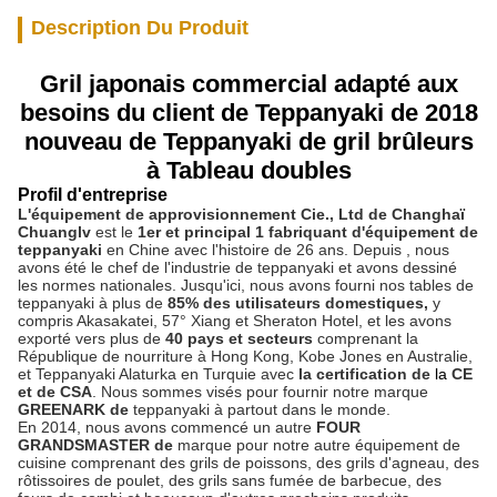
Description Du Produit
Gril japonais commercial adapté aux
besoins du client de Teppanyaki de 2018
nouveau de Teppanyaki de gril brûleurs
à Tableau doubles
Profil d'entreprise
L'équipement de approvisionnement Cie., Ltd de Changhaï
Chuanglv
est le
1er et principal 1 fabriquant d'équipement de
teppanyaki
en Chine avec l'histoire de 26 ans.
Depuis , nous
avons été le chef de l'industrie de teppanyaki et avons dessiné
les normes nationales. Jusqu'ici, nous avons fourni nos tables de
teppanyaki à plus de
85%
des utilisateurs domestiques,
y
compris Akasakatei, 57° Xiang et Sheraton Hotel, et les avons
exporté vers plus de
40 pays et secteurs
comprenant la
République de nourriture à Hong Kong, Kobe Jones en Australie,
et Teppanyaki Alaturka en Turquie avec
la certification de
la
CE
et de CSA
. Nous sommes visés pour fournir notre marque
GREENARK de
teppanyaki à partout dans le monde.
En 2014, nous avons commencé un autre
FOUR
GRANDSMASTER de
marque pour notre autre équipement de
cuisine comprenant des grils de poissons, des grils d'agneau, des
rôtissoires de poulet, des grils sans fumée de barbecue, des