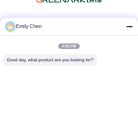
Les réseaux sociaux
Emily Chen
4:55 PM
Contactez rapidement
Good day, what product are you looking for?
Télégramme
86--18964553551
E-mail
info01@greenarkworld.com
Adresse
No. 253, route de Xuanchun, parc industriel de Sanzao,
nouvelle région de Pudong, Changhaï, Chine 201314