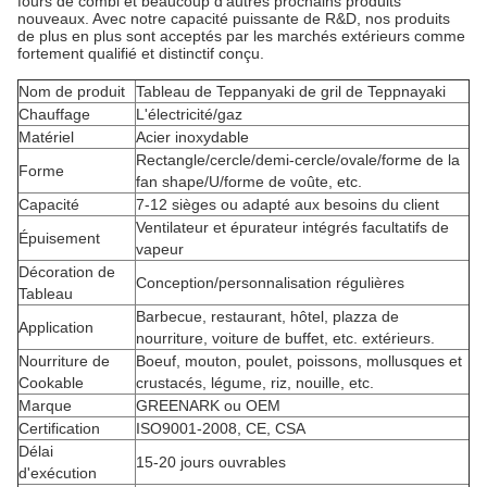
fours de combi et beaucoup d'autres prochains produits
nouveaux. Avec notre capacité puissante de R&D, nos produits
de plus en plus sont acceptés par les marchés extérieurs comme
fortement qualifié et distinctif conçu.
Nom de produit
Tableau de Teppanyaki de gril de Teppnayaki
Chauffage
L'électricité/gaz
Matériel
Acier inoxydable
Rectangle/cercle/demi-cercle/ovale/forme de la
Forme
fan shape/U/forme de voûte, etc.
Capacité
7-12 sièges ou adapté aux besoins du client
Ventilateur et épurateur intégrés facultatifs de
Épuisement
vapeur
Décoration de
Conception/personnalisation régulières
Tableau
Barbecue, restaurant, hôtel, plazza de
Application
nourriture, voiture de buffet, etc. extérieurs.
Nourriture de
Boeuf, mouton, poulet, poissons, mollusques et
Cookable
crustacés, légume, riz, nouille, etc.
Marque
GREENARK ou OEM
Certification
ISO9001-2008, CE, CSA
Délai
15-20 jours ouvrables
d'exécution