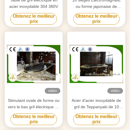
Table de gril électrique en
10 sièges Electromagnatic
acier inoxydable 304 380V
ou forme japonaise de
rectangle de Tableau de gril
Obtenez le meilleur
Obtenez le meilleur
de Teppanyaki de chauffage
prix
prix
par induction
vidéo
vidéo
Stimulant ovale de forme ou
Acier d'acier inoxydable de
vers le bas gril électrique de
gril de Teppanyaki de 10
Teppanyaki d'appareils de
sièges et allié japonais de
Obtenez le meilleur
Obtenez le meilleur
chauffage de tube
chauffage
prix
prix
d'épuisement pour l'usage à
électromagnétique