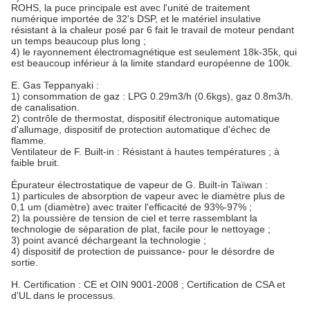
ROHS, la puce principale est avec l'unité de traitement
numérique importée de 32's DSP, et le matériel insulative
résistant à la chaleur posé par 6 fait le travail de moteur pendant
un temps beaucoup plus long ;
4) le rayonnement électromagnétique est seulement 18k-35k, qui
est beaucoup inférieur à la limite standard européenne de 100k.
E. Gas Teppanyaki :
1) consommation de gaz : LPG 0.29m3/h (0.6kgs), gaz 0.8m3/h.
de canalisation.
2) contrôle de thermostat, dispositif électronique automatique
d'allumage, dispositif de protection automatique d'échec de
flamme.
Ventilateur de F. Built-in : Résistant à hautes températures ; à
faible bruit.
Épurateur électrostatique de vapeur de G. Built-in Taïwan :
1) particules de absorption de vapeur avec le diamètre plus de
0,1 um (diamètre) avec traiter l'efficacité de 93%-97% ;
2) la poussière de tension de ciel et terre rassemblant la
technologie de séparation de plat, facile pour le nettoyage ;
3) point avancé déchargeant la technologie ;
4) dispositif de protection de puissance- pour le désordre de
sortie.
H. Certification : CE et OIN 9001-2008 ; Certification de CSA et
d'UL dans le processus.