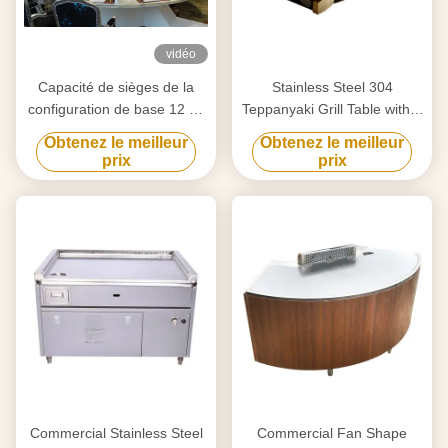
vidéo
Capacité de sièges de la
Stainless Steel 304
configuration de base 12 de
Teppanyaki Grill Table with 8
Tableau de gril de
Seats and Customized
Obtenez le meilleur
Obtenez le meilleur
Teppanyaki Hibachi de
20mm Thick Food-Grade
prix
prix
cercle
Special Alloy Steel
Commercial Stainless Steel
Commercial Fan Shape