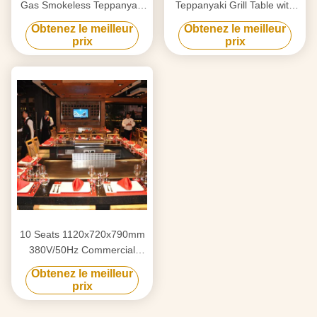
Gas Smokeless Teppanyaki
Teppanyaki Grill Table with
Grill Table with 8000W
220-240 V 380 V 8000w
Obtenez le meilleur
Obtenez le meilleur
Power and 220-240V/380V
Power for Restaurant &
prix
prix
Voltage
Hotel
10 Seats 1120x720x790mm
380V/50Hz Commercial
Teppanyaki Grill Table with
Obtenez le meilleur
Stainless Steel 304
prix
Construction