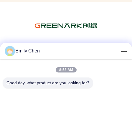
Les réseaux sociaux
Emily Chen
8:53 AM
Contactez rapidement
Good day, what product are you looking for?
Télégramme
86--18964553551
E-mail
info01@greenarkworld.com
Adresse