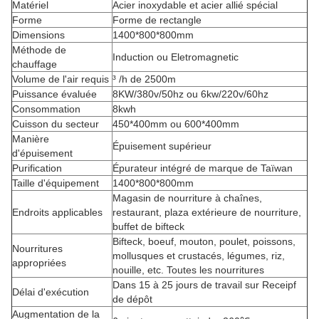
Matériel
Acier inoxydable et acier allié spécial
Forme
Forme de rectangle
Dimensions
1400*800*800mm
Méthode de
Induction ou Eletromagnetic
chauffage
Volume de l'air requis
³ /h de 2500m
Puissance évaluée
8KW/380v/50hz ou 6kw/220v/60hz
Consommation
8kwh
Cuisson du secteur
450*400mm ou 600*400mm
Manière
Épuisement supérieur
d'épuisement
Purification
Épurateur intégré de marque de Taïwan
Taille d'équipement
1400*800*800mm
Magasin de nourriture à chaînes,
Endroits applicables
restaurant, plaza extérieure de nourriture,
buffet de bifteck
Bifteck, boeuf, mouton, poulet, poissons,
Nourritures
mollusques et crustacés, légumes, riz,
appropriées
nouille, etc. Toutes les nourritures
Dans 15 à 25 jours de travail sur Receipf
Délai d'exécution
de dépôt
Augmentation de la