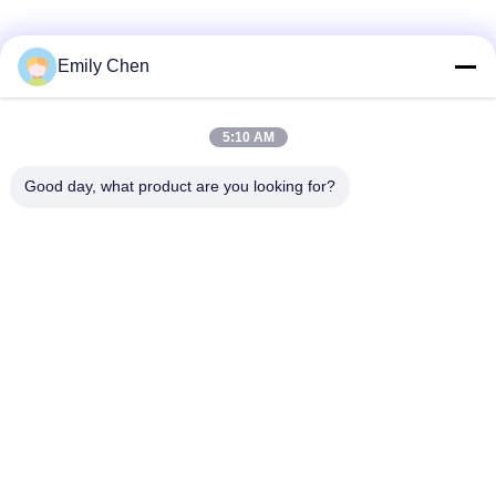
Les réseaux sociaux
Emily Chen
5:10 AM
Contactez rapidement
Good day, what product are you looking for?
Télégramme
86--18964553551
E-mail
info01@greenarkworld.com
Adresse
No. 253, route de Xuanchun, parc industriel de Sanzao,
nouvelle région de Pudong, Changhaï, Chine 201314
Politique de confidentialité
|
Plan du site