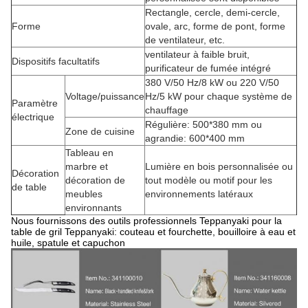
Rectangle, cercle, demi-cercle,
Forme
ovale, arc, forme de pont, forme
de ventilateur, etc.
ventilateur à faible bruit,
Dispositifs facultatifs
purificateur de fumée intégré
380 V/50 Hz/8 kW ou 220 V/50
Voltage/puissance
Hz/5 kW pour chaque système de
Paramètre
chauffage
électrique
Régulière: 500*380 mm ou
Zone de cuisine
agrandie: 600*400 mm
Tableau en
marbre et
Lumière en bois personnalisée ou
Décoration
décoration de
tout modèle ou motif pour les
de table
meubles
environnements latéraux
environnants
Nous fournissons des outils professionnels Teppanyaki pour la
table de gril Teppanyaki: couteau et fourchette, bouilloire à eau et
huile, spatule et capuchon