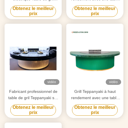
Teppanyaki pour la
de 20 mm en acier allié de
Obtenez le meilleur
Obtenez le meilleur
purification personnalisée
qualité alimentaire et un
prix
prix
selon vos besoins
chauffage intelligent
vidéo
vidéo
Fabricant professionnel de
Grill Teppanyaki à haut
table de gril Teppanyaki sur
rendement avec une table
mesure avec design gratuit
de 20 mm en acier allié de
Obtenez le meilleur
Obtenez le meilleur
fournisseur fiable
qualité alimentaire et un
prix
prix
d'équipement de gril Hibachi
chauffage intelligent