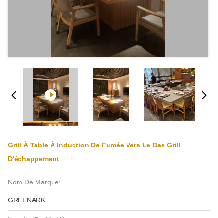
Grill À Table À Induction De Fumée Vers Le Bas Grill
D'échappement
Nom De Marque:
GREENARK