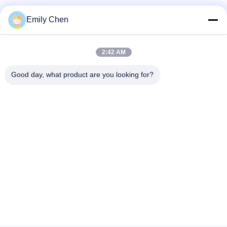
Les réseaux sociaux
Emily Chen
2:42 AM
Contactez rapidement
Good day, what product are you looking for?
Télégramme
86--18964553551
E-mail
info01@greenarkworld.com
Adresse
No. 253, route de Xuanchun, parc industriel de Sanzao,
nouvelle région de Pudong, Changhaï, Chine 201314
Politique de confidentialité
|
Plan du site
Chine Bonne qualité Tableau de gril de Teppanyaki Le