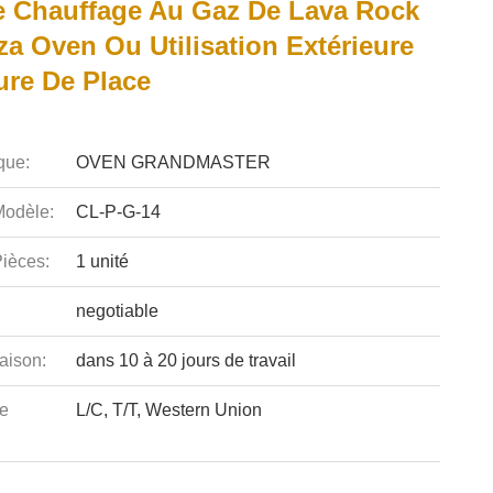
 Chauffage Au Gaz De Lava Rock
zza Oven Ou Utilisation Extérieure
ure De Place
que:
OVEN GRANDMASTER
odèle:
CL-P-G-14
ièces:
1 unité
negotiable
aison:
dans 10 à 20 jours de travail
e
L/C, T/T, Western Union