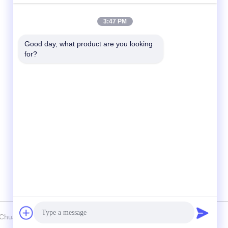
Contactez rapidement
3:47 PM
Télégramme
Good day, what product are you looking 
for?
86--18964553551
E-mail
info01@greenarkworld.com
Adresse
No. 253, route de Xuanchun, parc industriel
de Sanzao, nouvelle région de Pudong,
Changhaï, Chine 201314
Chuanglv Catering Equipment Co., Ltd Tous les droits réservés.