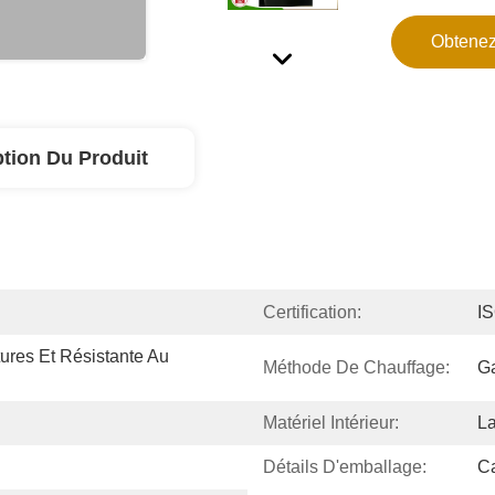
Obtenez
ption Du Produit
Certification:
I
res Et Résistante Au 
Méthode De Chauffage:
Ga
Matériel Intérieur:
La
Détails D'emballage:
Ca