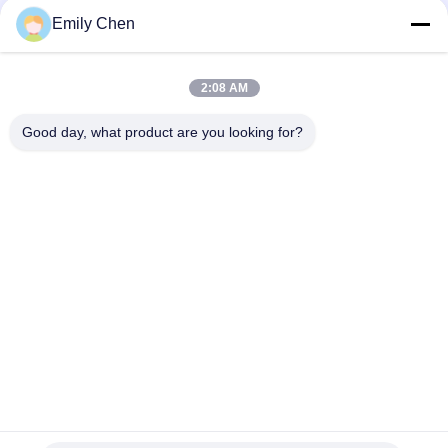
Les réseaux sociaux
Emily Chen
2:08 AM
Contactez rapidement
Good day, what product are you looking for?
Télégramme
86--18964553551
E-mail
info01@greenarkworld.com
Adresse
No. 253, route de Xuanchun, parc industriel de Sanzao,
nouvelle région de Pudong, Changhaï, Chine 201314
Politique de confidentialité
|
Plan du site
Chine Bonne qualité Tableau de gril de Teppanyaki Le