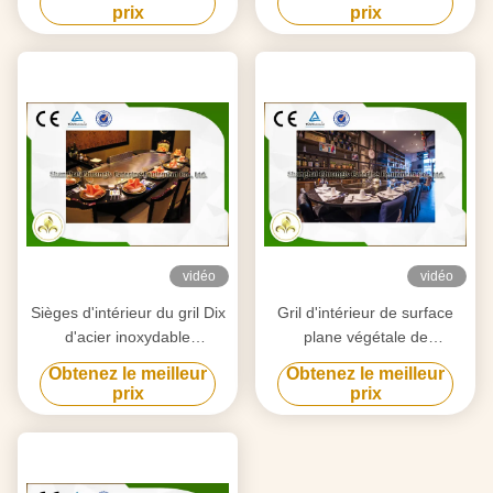
japonaise d'intérieur ovale
l'équipement avec
prix
prix
de Tableau
l'extracteur d'air
vidéo
vidéo
Sièges d'intérieur du gril Dix
Gril d'intérieur de surface
d'acier inoxydable
plane végétale de
Teppanyaki avec le
mollusques et crustacés
Obtenez le meilleur
Obtenez le meilleur
précipitateur de vapeur
avec le système
prix
prix
d'épuisement/purification