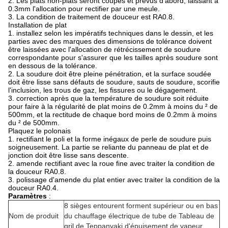
2. Les plats non-plats seront coupés et prévus d'abord, laissant à
0.3mm l'allocation pour rectifier par une meule.
3. La condition de traitement de douceur est RA0.8.
Installation de plat
1. installez selon les impératifs techniques dans le dessin, et les
parties avec des marques des dimensions de tolérance doivent
être laissées avec l'allocation de rétrécissement de soudure
correspondante pour s'assurer que les tailles après soudure sont
en dessous de la tolérance.
2. La soudure doit être pleine pénétration, et la surface soudée
doit être lisse sans défauts de soudure, sauts de soudure, scorifie
l'inclusion, les trous de gaz, les fissures ou le dégagement.
3. correction après que la température de soudure soit réduite
pour faire à la régularité de plat moins de 0.2mm à moins du ² de
500mm, et la rectitude de chaque bord moins de 0.2mm à moins
du ² de 500mm.
Plaquez le polonais
1. rectifiant le poli et la forme inégaux de perle de soudure puis
soigneusement. La partie se reliante du panneau de plat et de
jonction doit être lisse sans descente.
2. amende rectifiant avec la roue fine avec traiter la condition de
la douceur RA0.8.
3. polissage d'amende du plat entier avec traiter la condition de la
douceur RA0.4.
Paramètres
:
8 sièges entourent forment supérieur ou en bas
Nom de produit
du chauffage électrique de tube de Tableau de
gril de Teppanyaki d'épuisement de vapeur