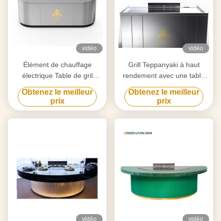
vidéo
vidéo
Élément de chauffage
Grill Teppanyaki à haut
électrique Table de gril
rendement avec une table
Teppanyaki pour la
de 20 mm en acier allié de
Obtenez le meilleur
Obtenez le meilleur
purification personnalisée
qualité alimentaire et un
prix
prix
selon vos besoins
chauffage intelligent
vidéo
vidéo