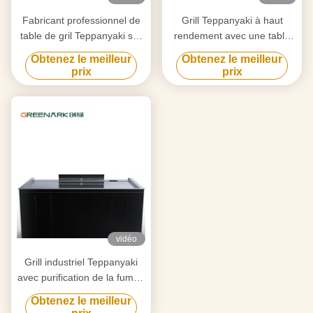
Fabricant professionnel de
Grill Teppanyaki à haut
table de gril Teppanyaki sur
rendement avec une table
mesure avec design gratuit
de 20 mm en acier allié de
Obtenez le meilleur
Obtenez le meilleur
fournisseur fiable
qualité alimentaire et un
prix
prix
d'équipement de gril Hibachi
chauffage intelligent
vidéo
Grill industriel Teppanyaki
avec purification de la fumée
par triple flux d'air et
Obtenez le meilleur
technologie anti-obstruction