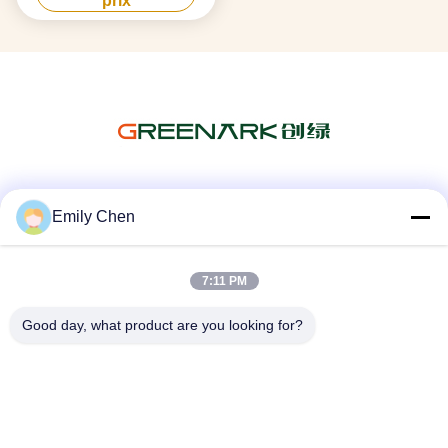
prix
Les réseaux sociaux
Emily Chen
7:11 PM
Contactez rapidement
Good day, what product are you looking for?
Télégramme
86--18964553551
E-mail
info01@greenarkworld.com