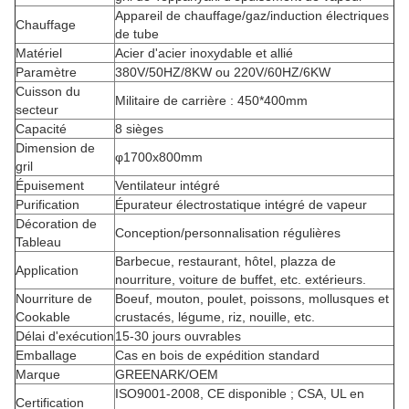
Appareil de chauffage/gaz/induction électriques
Chauffage
de tube
Matériel
Acier d'acier inoxydable et allié
Paramètre
380V/50HZ/8KW ou 220V/60HZ/6KW
Cuisson du
Militaire de carrière : 450*400mm
secteur
Capacité
8 sièges
Dimension de
φ1700x800mm
gril
Épuisement
Ventilateur intégré
Purification
Épurateur électrostatique intégré de vapeur
Décoration de
Conception/personnalisation régulières
Tableau
Barbecue, restaurant, hôtel, plazza de
Application
nourriture, voiture de buffet, etc. extérieurs.
Nourriture de
Boeuf, mouton, poulet, poissons, mollusques et
Cookable
crustacés, légume, riz, nouille, etc.
Délai d'exécution
15-30 jours ouvrables
Emballage
Cas en bois de expédition standard
Marque
GREENARK/OEM
ISO9001-2008, CE disponible ; CSA, UL en
Certification