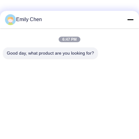
Truyền thông xã hội
Emily Chen
6:47 PM
Liên lạc nhanh
Good day, what product are you looking for?
Điện thoại
86--18964553551
Email
info01@greenarkworld.com
Địa chỉ
Số 253, Đường Xuanchun, Khu công nghiệp Sanzao, Khu
mới Phố Đông, Thượng Hải, Trung Quốc 201314
Chính sách bảo mật
|
Sơ đồ trang web