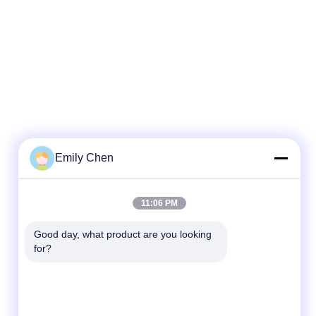
Emily Chen
迅速な連絡
11:06 PM
テレ
Good day, what product are you looking 
for?
86--18964553551
メール
info01@greenarkworld.com