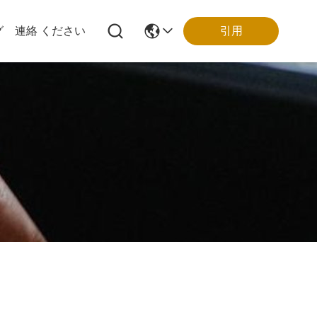
引用
グ
連絡 ください