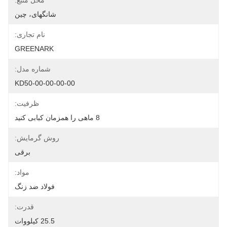
محل منبع:
شانگهای، چین
نام تجاری:
GREENARK
شماره مدل:
KD50-00-00-00-00
ظرفیت:
8 ماهی را همزمان کبابی کنید
روش گرمایش:
برقی
مواد:
فولاد ضد زنگ
قدرت:
25.5 کیلووات