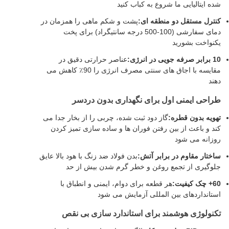
شده ایتالیایی ما شروع به کباب کنید
کنترل مستقل دو منطقه ای:
پشت و شکم ماهی را همزمان در
دمای سفارشی (100-500 درجه سانتیگراد) برای پخت
یکنواخت بشورید
10 برابر صرفه جویی در انرژی:
عناصر حرارتی دقیق در
مقایسه با اجاق های سنتی مصرف انرژی را 90٪ کاهش می
دهند
طراحی ایمنی اول برای نگهداری بدون دردسر
تهویه بدون قطره:
گاز دود ثبت شده، چربی را از بخار جدا می
کند و باعث از بین رفتن فوران ها و ساده سازی تمیز کردن
روزانه می شود
ساختار مقاوم در برابر آتش:
بدن فولاد ضد زنگ با هود بالا عایق
جلوگیری از تجمع روغن و خطر گرم شدن بیش از حد
60+ چک کیفیت:
هر قطعه برای دوام، ایمنی و انطباق با
استانداردهای بین المللی آزمایش می شود
تکنولوژی هوشمند برای استاندارد سازی بی نقص