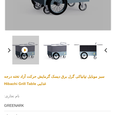
سبز موبایل تپانیاکی گرل برق دیسک گرمایش حرکت آزاد تخته درجه
غذایی Hibachi Grill Table
نام تجاری:
GREENARK