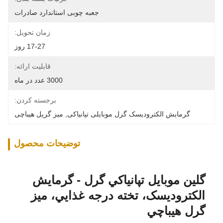
جعبه چوبی استاندارد صادرات
زمان تحویل:
17-27 روز
قابلیت ارائه:
3000 عدد در ماه
برجسته کردن:
گرمایش الکترودیسک گرل موبایلی تپانیاکی
, 
میز گریل هیباچی
توضیحات محصول
گلين موبايل تپانياكي گرل - گرمايش
الکتروديسک، تخته درجه غذايي، ميز
گرل هيباچي