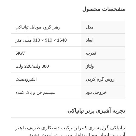
مشخصات محصول
مدل
رهبر گروه موبايل تپانياكي
ابعاد
1640 × 910 × 910 میلی متر
قدرت
5KW
ولتاژ
380 ولت/220 ولت
روش گرم کردن
الکتروديسک
خروجی دود
سیستم فن و پاک کننده
تجربه آشپزی برتر تپانیاکی
تپانیاکی گرل سری کنترلر ترکیب دستکاری ظریف با هنر
آشپزی، ایجاد لحظات ناهار خوردن فراموش نشدنی