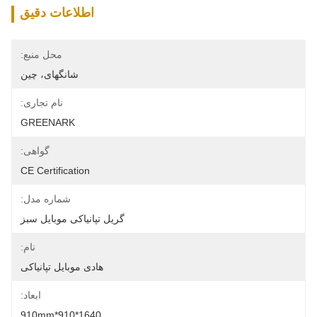
اطلاعات دقیق
محل منبع:
شانگهای، چین
نام تجاری:
GREENARK
گواهی:
CE Certification
شماره مدل:
گریل تپانیاکی موبایل سبز
نام:
هادی موبایل تپانیاکی
ابعاد:
1640*910*910mm