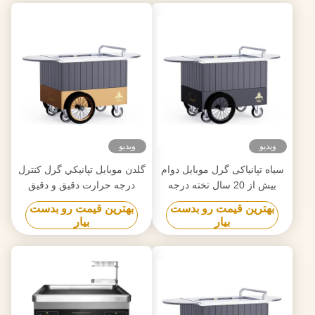
ویدیو
ویدیو
سیاه تپانیاکی گرل موبایل دوام
گلدن موبايل تپانيکي گرل کنترل
بیش از 20 سال تخته درجه
درجه حرارت دقیق و دقیق
غذایی Hibachi Grill Table
حركت آزاد
بهترین قیمت رو بدست
بهترین قیمت رو بدست
بیار
بیار