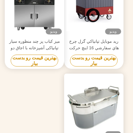
ویدیو
ویدیو
ريد موبايل تپانياكي گرل چرخ
میز کباب پز چند منظوره سیار
هاي سفارشي 16 اينچ حركت
تپانیاکی آشپزخانه با اجاق دو
آزاد مواد مواد غذايي سطح
نفره
بهترین قیمت رو بدست
بهترین قیمت رو بدست
Hibachi Grill Table
بیار
بیار