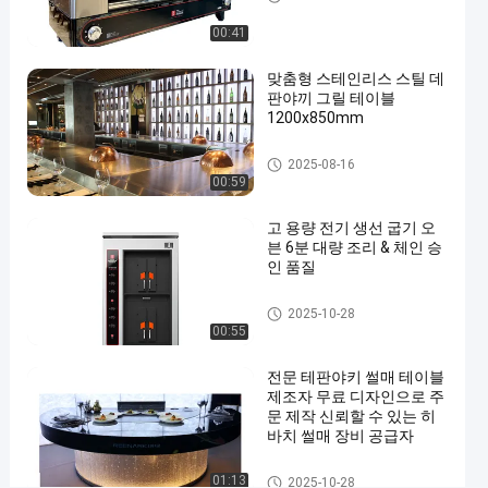
기
계
00:41
양고
지금 얘기해
맞춤형 스테인리스 스틸 데
기
2023-
442
판야끼 그릴 테이블
그릴
03-27
의견
1200x850mm
공유
기계
#
테프퍼니아키 그릴 표
2025-08-16
00:59
양
고
고 용량 전기 생선 굽기 오
기
븐 6분 대량 조리 & 체인 승
노
인 품질
티
생선류 그릴 기계
2025-10-28
서
00:55
리
장
전문 테판야키 썰매 테이블
비
제조자 무료 디자인으로 주
#
문 제작 신뢰할 수 있는 히
바치 썰매 장비 공급자
양
고
테프퍼니아키 그릴 표
01:13
2025-10-28