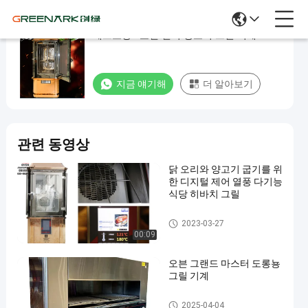
레스토랑 / 호텔 전기 양고기 그릴 기계
레
스
토
지금 얘기해
더 알아보기
랑
/
호
관련 동영상
텔
닭 오리와 양고기 굽기를 위
전
한 디지털 제어 열풍 다기능
기
식당 히바치 그릴
양
양고기 그릴 기계
2023-03-27
고
00:09
기
오븐 그랜드 마스터 도롱뇽
그
그릴 기계
릴
상업적 바베큐 그릴
2025-04-04