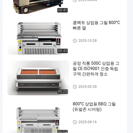
380V
2025-04-04
50HZ
00:41
소
콤팩트 상업용 그릴 800°C
갈
빠른 열
비
상업적 바베큐 그릴
상
2025-10-28
업
00:43
적
공장 직통 500C 상업용 그
Bbq
릴 CE ISO9001 인증 독립
장
구역 간편하게 청소
비
상업적 바베큐 그릴
2025-05-30
상업
00:25
적
지금 얘기해
2023-
263
바베
800°C 상업용 BBQ 그릴
03-28
의견
큐
공유
(듀얼존 시어링)
그릴
#
상업적 바베큐 그릴
2025-08-16
상
00:54
업