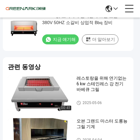
Ss304 닭 노티서리 샐러맨더 그릴 오븐
Ss304
380V 50HZ 소갈비 상업적 Bbq 장비
닭
노
지금 얘기해
더 알아보기
티
서
리
관련 동영상
샐
러
레스토랑을 위해 연기없는
6 kw 스테인레스 강 전기
맨
바베큐 그릴
더
상업적 바베큐 그릴
2025-05-06
그
00:41
릴
오븐 그랜드 마스터 도롱뇽
오
그릴 기계
븐
상업적 바베큐 그릴