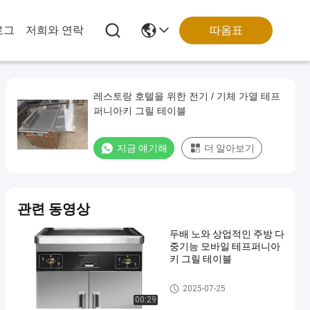
따옴표
로그
저희와 연락
레스토랑 호텔을 위한 전기 / 기체 가열 테프
퍼니아키 그릴 테이블
지금 얘기해
더 알아보기
관련 동영상
두배 노와 상업적인 주방 다
중기능 모바일 테프퍼니아
키 그릴 테이블
모바일 테프퍼니아키 그릴
2025-07-25
00:29