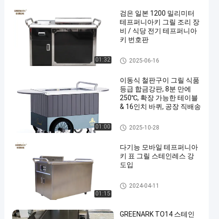
검은 일본 1200 밀리미터
테프퍼니아키 그릴 조리 장
비 / 식당 전기 테프퍼니아
키 번호판
모바일 테프퍼니아키 그릴
01:32
2025-06-16
이동식 철판구이 그릴 식품
등급 합금강판, 8분 만에
250℃, 확장 가능한 테이블
& 16인치 바퀴, 공장 직배송
모바일 테프퍼니아키 그릴
01:00
2025-10-28
다기능 모바일 테프퍼니아
키 표 그릴 스테인레스 강
도입
모바일 테프퍼니아키 그릴
2024-04-11
01:15
GREENARK TO14 스테인