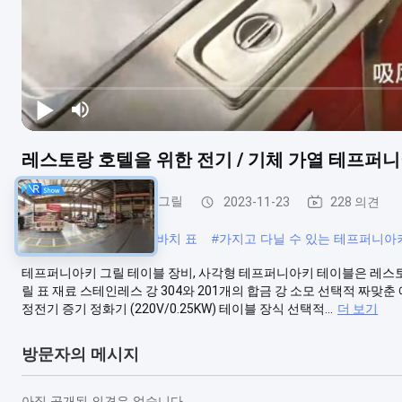
레스토랑 호텔을 위한 전기 / 기체 가열 테프퍼
모바일 테프퍼니아키 그릴
2023-11-23
228 의견
#
가지고 다닐 수 있는 히바치 표
#
가지고 다닐 수 있는 테프퍼니아
테프퍼니아키 그릴 테이블 장비, 사각형 테프퍼니아키 테이블은 레스
릴 표 재료 스테인레스 강 304와 201개의 합금 강 소모 선택적 짜맞춘 에어블
정전기 증기 정화기 (220V/0.25KW) 테이블 장식 선택적...
더 보기
방문자의 메시지
아직 공개된 의견은 없습니다.