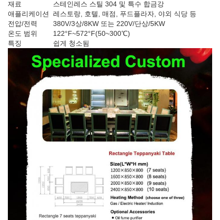
재료
스테인레스 스틸 304 및 특수 합금강
애플리케이션
레스토랑, 호텔, 매점, 푸드플라자, 야외 식당 등
전압/전력
380V/3상/8KW 또는 220V/단상/5KW
온도 범위
122°F~572°F(50~300℃)
특징
쉽게 청소됨