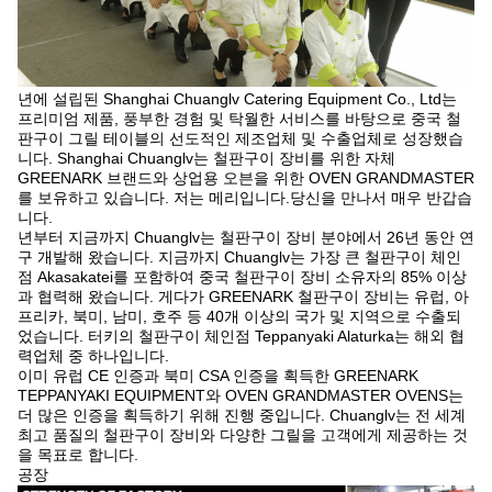
년에 설립된 Shanghai Chuanglv Catering Equipment Co., Ltd는
프리미엄 제품, 풍부한 경험 및 탁월한 서비스를 바탕으로 중국 철
판구이 그릴 테이블의 선도적인 제조업체 및 수출업체로 성장했습
니다. Shanghai Chuanglv는 철판구이 장비를 위한 자체
GREENARK 브랜드와 상업용 오븐을 위한 OVEN GRANDMASTER
를 보유하고 있습니다. 저는 메리입니다.당신을 만나서 매우 반갑습
니다.
년부터 지금까지 Chuanglv는 철판구이 장비 분야에서 26년 동안 연
구 개발해 왔습니다. 지금까지 Chuanglv는 가장 큰 철판구이 체인
점 Akasakatei를 포함하여 중국 철판구이 장비 소유자의 85% 이상
과 협력해 왔습니다. 게다가 GREENARK 철판구이 장비는 유럽, 아
프리카, 북미, 남미, 호주 등 40개 이상의 국가 및 지역으로 수출되
었습니다. 터키의 철판구이 체인점 Teppanyaki Alaturka는 해외 협
력업체 중 하나입니다.
이미 유럽 CE 인증과 북미 CSA 인증을 획득한 GREENARK
TEPPANYAKI EQUIPMENT와 OVEN GRANDMASTER OVENS는
더 많은 인증을 획득하기 위해 진행 중입니다. Chuanglv는 전 세계
최고 품질의 철판구이 장비와 다양한 그릴을 고객에게 제공하는 것
을 목표로 합니다.
공장