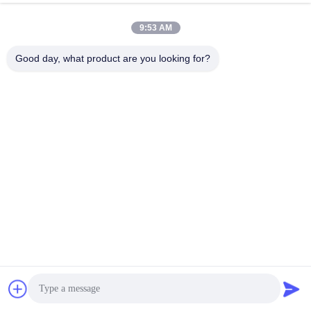
9:53 AM
1. 1500 m2 Produktionsstätte
2Normalisierte Operation.
Good day, what product are you looking for?