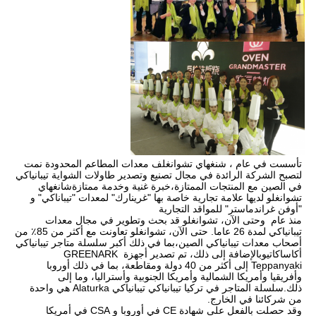
تأسست في عام ، شنغهاي تشوانغلف معدات المطاعم المحدودة نمت 
لتصبح الشركة الرائدة في مجال تصنيع وتصدير طاولات الشواية تيبانياكي 
في الصين مع المنتجات الممتازة،خبرة غنية وخدمة ممتازةشانغهاي 
تشوانغلو لديها علامة تجارية خاصة بها "غرينارك" لمعدات "تيباناكي" و 
"أوفن غراندماستر" للمواقد التجارية
منذ عام  وحتى الآن، تشوانغلو قد بحث وتطوير في مجال معدات 
تيبانياكي لمدة 26 عاما. حتى الآن، تشوانغلو تعاونت مع أكثر من 85٪ من 
أصحاب معدات تيبانياكي الصين،بما في ذلك أكبر سلسلة متاجر تيبانياكي 
أكاساكاتيوبالإضافة إلى ذلك، تم تصدير أجهزة GREENARK 
Teppanyaki إلى أكثر من 40 دولة ومقاطعة، بما في ذلك أوروبا 
وأفريقيا وأمريكا الشمالية وأمريكا الجنوبية وأستراليا، وما إلى 
ذلك.سلسلة المتاجر في تركيا تيبانياكي تيبانياكي Alaturka هي واحدة 
من شركائنا في الخارج.
وقد حصلت بالفعل على شهادة CE في أوروبا و CSA في أمريكا 