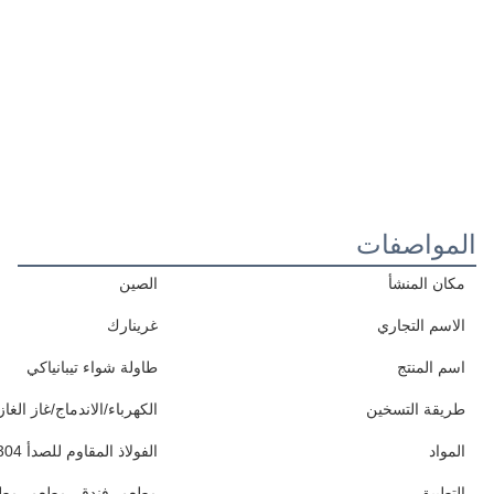
المواصفات
مكان المنشأ
الصين
الاسم التجاري
غرينارك
اسم المنتج
طاولة شواء تيبانياكي
طريقة التسخين
الكهرباء/الاندماج/غاز الغا
المواد
الفولاذ المقاوم للصدأ 304 و الفولاذ اللاسيكي الخاص
التطبيق
مطعم، فندق، مطعم، مطعم