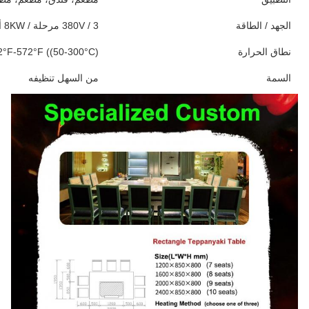
الجهد / الطاقة
380V / 3 مرحلة / 8KW أو 220V / مرحلة واحدة / 5KW
نطاق الحرارة
2°F-572°F ((50-300°C)
السمة
من السهل تنظيفه