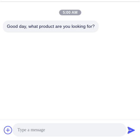
5:00 AM
1. 1500m2 Base de produção
2Operação normalizada.
Good day, what product are you looking for?