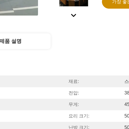
가장 좋
제품 설명
재료:
스
전압:
3
무게:
4
요리 크기:
5
난방 크기:
5