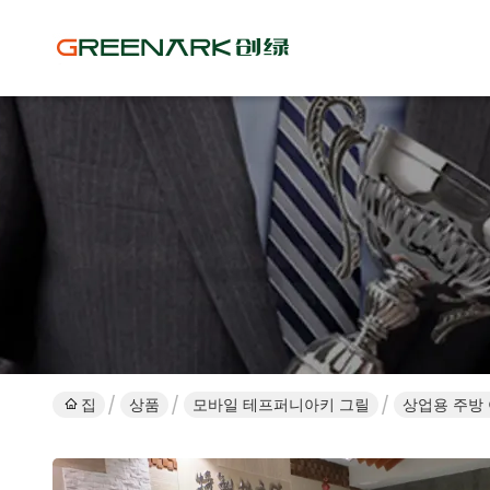
집
상품
모바일 테프퍼니아키 그릴
상업용 주방