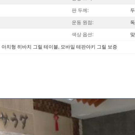
판 두께:
두
운동 원점:
독
색상 옵션:
맞
, 
아치형 히바치 그릴 테이블
, 
모바일 테판야키 그릴 보증