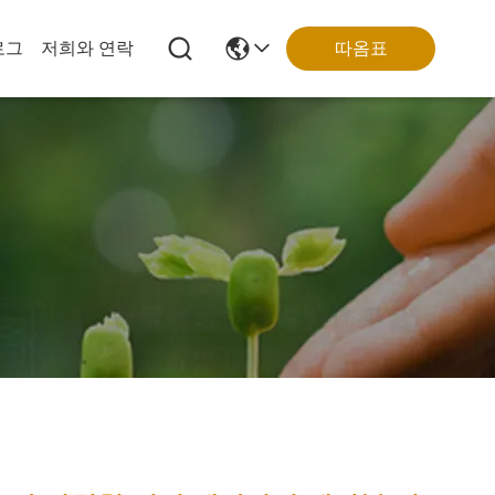
따옴표
로그
저희와 연락