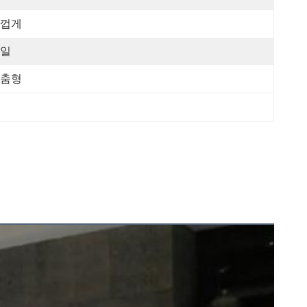
껍게
일
춤형