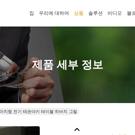
집
우리에 대하여
상품
솔루션
비디오
블
제품 세부 정보
 아치형 전기 테판야키 테이블 히바치 그릴