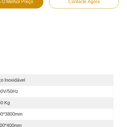
 O Melhor Preço
Contacte Agora
o Inoxidável
80V/50Hz
50 Kg
00*3800mm
00*400mm