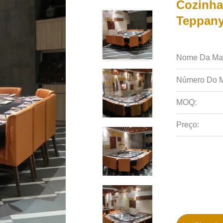
Cozinha
Teppany
Nome Da Ma
Número Do M
MOQ:
Preço: