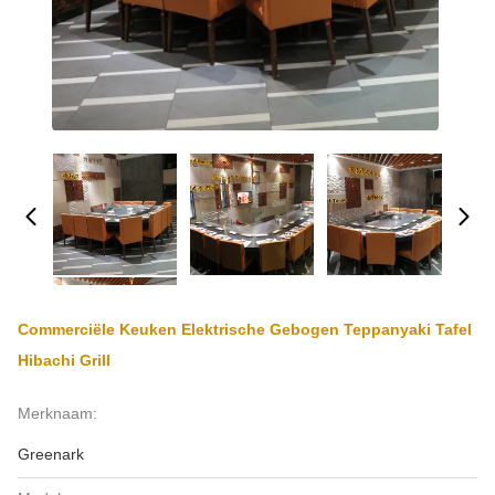
Commerciële Keuken Elektrische Gebogen Teppanyaki Tafel
Hibachi Grill
Merknaam:
Greenark