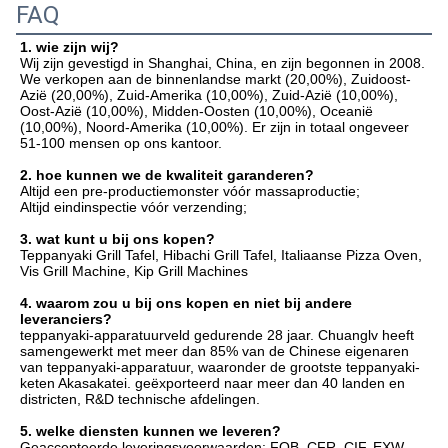
FAQ
1. wie zijn wij?
Wij zijn gevestigd in Shanghai, China, en zijn begonnen in 2008. 
We verkopen aan de binnenlandse markt (20,00%), Zuidoost-
Azië (20,00%), Zuid-Amerika (10,00%), Zuid-Azië (10,00%), 
Oost-Azië (10,00%), Midden-Oosten (10,00%), Oceanië 
(10,00%), Noord-Amerika (10,00%). Er zijn in totaal ongeveer 
51-100 mensen op ons kantoor.
2. hoe kunnen we de kwaliteit garanderen?
Altijd een pre-productiemonster vóór massaproductie;
Altijd eindinspectie vóór verzending;
3. wat kunt u bij ons kopen?
Teppanyaki Grill Tafel, Hibachi Grill Tafel, Italiaanse Pizza Oven, 
Vis Grill Machine, Kip Grill Machines
4. waarom zou u bij ons kopen en niet bij andere 
leveranciers?
teppanyaki-apparatuurveld gedurende 28 jaar. Chuanglv heeft 
samengewerkt met meer dan 85% van de Chinese eigenaren 
van teppanyaki-apparatuur, waaronder de grootste teppanyaki-
keten Akasakatei. geëxporteerd naar meer dan 40 landen en 
districten, R&D technische afdelingen.
5. welke diensten kunnen we leveren?
Geaccepteerde leveringsvoorwaarden: FOB, CFR, CIF, EXW, 