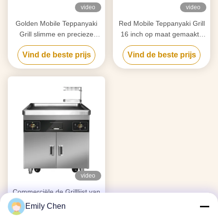
video
video
Golden Mobile Teppanyaki
Red Mobile Teppanyaki Grill
Grill slimme en precieze
16 inch op maat gemaakte
temperatuurregeling vrij
wielen Vrij verkeer
Vind de beste prijs
Vind de beste prijs
verkeer voedselkwaliteit bord
Voedselmiddel Hibachi Grill
Hibachi Grill Table
Table
video
Commerciële de Grilllijst van
Keuken Multifunctionele
Emily Chen
Mobiele Teppanyaki met