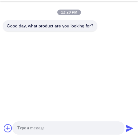
Vind de beste prijs
Dubbele Oven
12:20 PM
Good day, what product are you looking for?
Sociale media
Snel contact
Telefoon
86--18964553551
E-mail