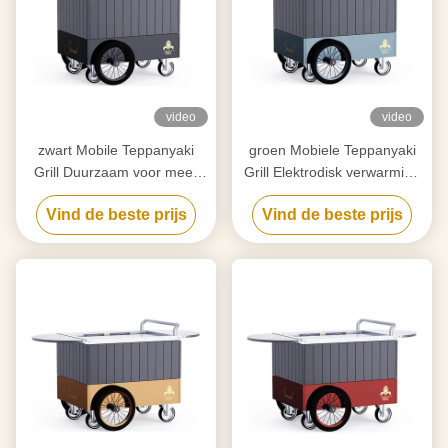
video
video
zwart Mobile Teppanyaki
groen Mobiele Teppanyaki
Grill Duurzaam voor meer
Grill Elektrodisk verwarming
dan 20 jaar Food grade
Vrij verkeer Voedselkwaliteit
Vind de beste prijs
Vind de beste prijs
board Hibachi Grill Table
bord Hibachi Grill Table