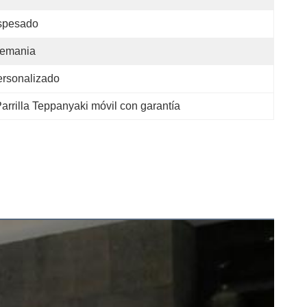
spesado
lemania
rsonalizado
arrilla Teppanyaki móvil con garantía