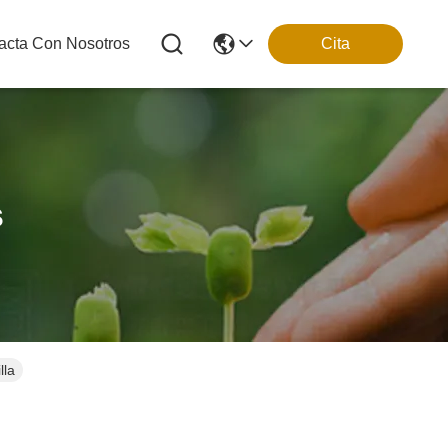
acta Con Nosotros
Cita
s
lla