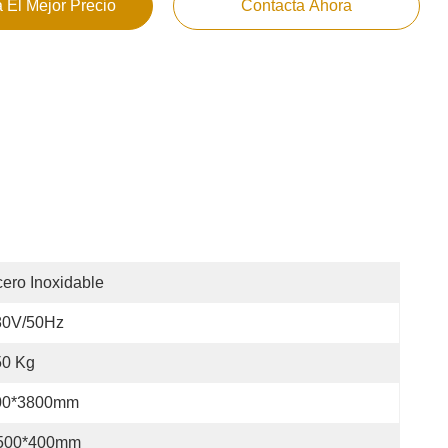
 El Mejor Precio
Contacta Ahora
ero Inoxidable
80V/50Hz
50 Kg
00*3800mm
500*400mm