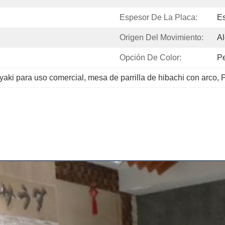
Espesor De La Placa:
E
Origen Del Movimiento:
A
Opción De Color:
Pe
nyaki para uso comercial
, 
mesa de parrilla de hibachi con arco
, 
P