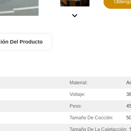
Obtenga
ión Del Producto
Material:
Ac
Voltaje:
3
Peso:
4
Tamaño De Cocción:
5
Tamaño De La Calefacción: