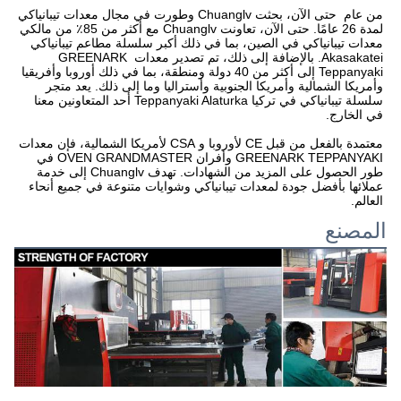
من عام  حتى الآن، بحثت Chuanglv وطورت في مجال معدات تيبانياكي 
لمدة 26 عامًا. حتى الآن، تعاونت Chuanglv مع أكثر من 85٪ من مالكي 
معدات تيبانياكي في الصين، بما في ذلك أكبر سلسلة مطاعم تيبانياكي 
Akasakatei. بالإضافة إلى ذلك، تم تصدير معدات GREENARK 
Teppanyaki إلى أكثر من 40 دولة ومنطقة، بما في ذلك أوروبا وأفريقيا 
وأمريكا الشمالية وأمريكا الجنوبية وأستراليا وما إلى ذلك. يعد متجر 
سلسلة تيبانياكي في تركيا Teppanyaki Alaturka أحد المتعاونين معنا 
في الخارج.

معتمدة بالفعل من قبل CE لأوروبا و CSA لأمريكا الشمالية، فإن معدات 
GREENARK TEPPANYAKI وأفران OVEN GRANDMASTER في 
طور الحصول على المزيد من الشهادات. تهدف Chuanglv إلى خدمة 
عملائها بأفضل جودة لمعدات تيبانياكي وشوايات متنوعة في جميع أنحاء 
العالم.
المصنع