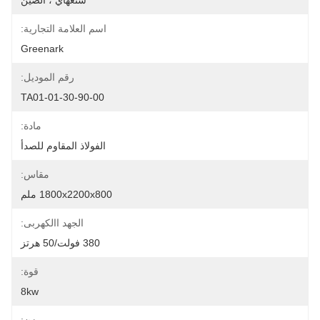
شنغهاي ، الصين
اسم العلامة التجارية:
Greenark
رقم الموديل:
TA01-01-30-90-00
مادة:
الفولاذ المقاوم للصدأ
مقاس:
1800x2200x800 ملم
الجهد االكهربى:
380 فولت/50 هرتز
قوة:
8kw