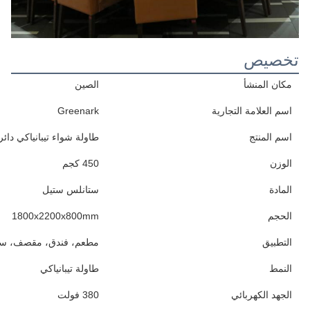
تخصيص
مكان المنشأ
الصين
اسم العلامة التجارية
Greenark
اسم المنتج
طاولة شواء تيبانياكي دائر
الوزن
450 كجم
المادة
ستانلس ستيل
الحجم
1800x2200x800mm
التطبيق
مطعم، فندق، مقصف، ساحة
النمط
طاولة تيبانياكي
الجهد الكهربائي
380 فولت