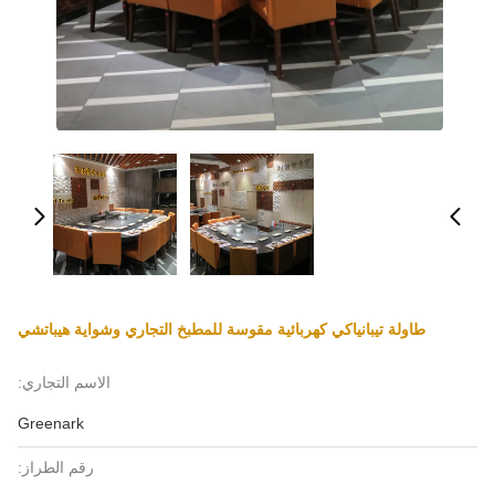
طاولة تيبانياكي كهربائية مقوسة للمطبخ التجاري وشواية هيباتشي
الاسم التجاري:
Greenark
رقم الطراز: