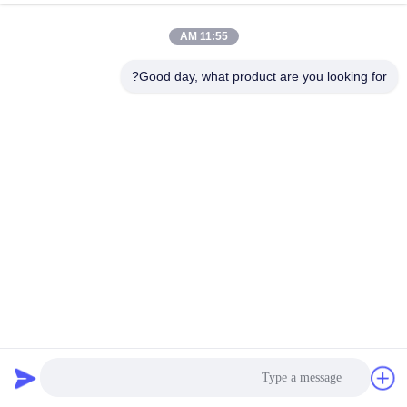
11:55 AM
اتصال سريع
Good day, what product are you looking for?
الهاتف
86--18964553551
البريد الإلكتروني
info01@greenarkworld.com
العنوان
رقم 253 ، طريق Xuanchun ، مجمع Sanzao الصناعي ، منطقة
Pudong الجديدة ، شنغهاي ، الصين 201314
سياسة الخصوصية
|
خريطة الموقع
الصين جودة جيدة طاولة شواء تيبانياكي المورد. حقوق الطبع والنشر ©
2016-2026 Shanghai Chuanglv Catering Equipment Co., Ltd . كل
الحقوق محفوظة.