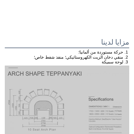
مزايا لدينا
1. حركة مستوردة من ألمانيا؛
2. منقي دخان الزيت الكهروستاتيكي؛ منفذ شفط خاص؛
3. لوحة سميكة