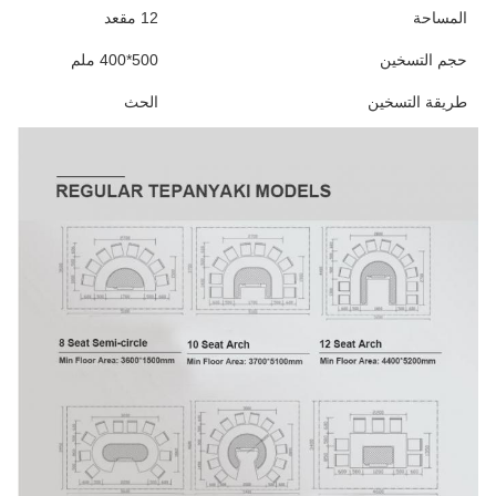
المساحة
12 مقعد
حجم التسخين
500*400 ملم
طريقة التسخين
الحث