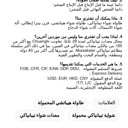
2. كيف يمكننا ضمان الجودة؟
دائما عينة ما قبل الإنتاج قبل الإنتاج الضخم؛
دائما الفحص النهائي قبل الشحن؛
3. ماذا يمكنك أن تشتري منا؟
طاولة شواء تيبانياكي، طاولة شواء هيباتشي، فرن بيتزا إيطالي، آلة 
شواء الأسماك، آلات شواء الدجاج
4. لماذا يجب أن تشتري منا وليس من موردين آخرين؟
مجال معدات تيبانياكي لمدة 28 عامًا. تعاونت Chuanglv مع أكثر من 
85٪ من مالكي معدات تيبانياكي في الصين، بما في ذلك أكبر سلسلة 
مطاعم تيبانياكي Akasakatei. تم تصديرها إلى أكثر من 40 دولة 
ومنطقة، وأقسام البحث والتطوير الفنية.
5. ما هي الخدمات التي يمكننا تقديمها؟
شروط التسليم المقبولة: FOB, CFR, CIF, EXW, DDP, DDU, 
Express Delivery；
عملة الدفع المقبولة: USD, EUR, HKD, CNY؛
نوع الدفع المقبول: T/T, L/C؛
اللغة المنطوقة: الإنجليزية، الصينية
العلامات:
طاولة هيباتشي المحمولة
شواية تيبانياكي محمولة
معدات شواء تيبانياكي