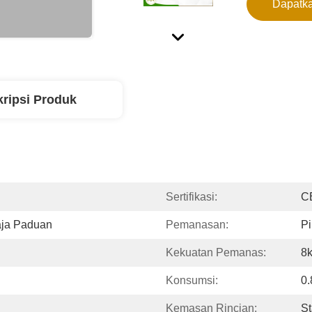
Dapatka
ripsi Produk
Sertifikasi:
C
aja Paduan
Pemanasan:
P
Kekuatan Pemanas:
8
Konsumsi:
0
Kemasan Rincian:
St