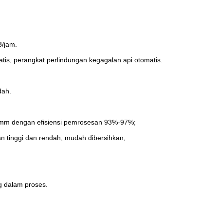
3/jam.
atis, perangkat perlindungan kegagalan api otomatis.
dah.
,1 mm dengan efisiensi pemrosesan 93%-97%;
n tinggi dan rendah, mudah dibersihkan;
ng dalam proses.