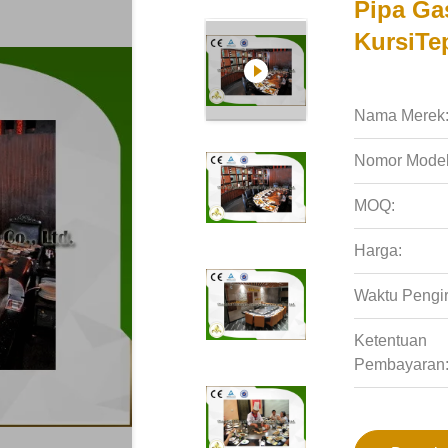
Pipa Ga
KursiTep
Nama Merek
Nomor Model
MOQ:
Harga:
Waktu Pengi
Ketentuan
Pembayaran