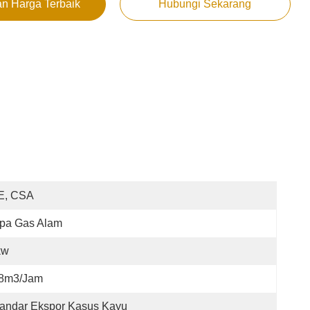
n Harga Terbaik
Hubungi Sekarang
E, CSA
ipa Gas Alam
kw
.8m3/jam
andar Ekspor Kasus Kayu