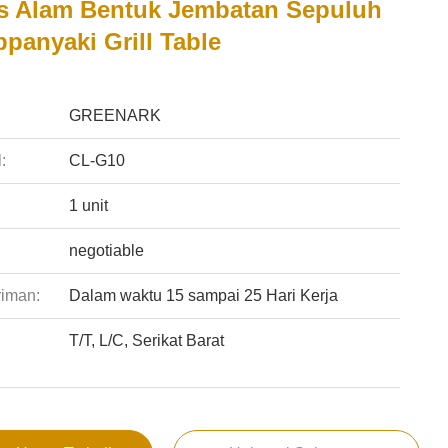
s Alam Bentuk Jembatan Sepuluh
panyaki Grill Table
:
GREENARK
:
CL-G10
1 unit
negotiable
riman:
Dalam waktu 15 sampai 25 Hari Kerja
T/T, L/C, Serikat Barat
: