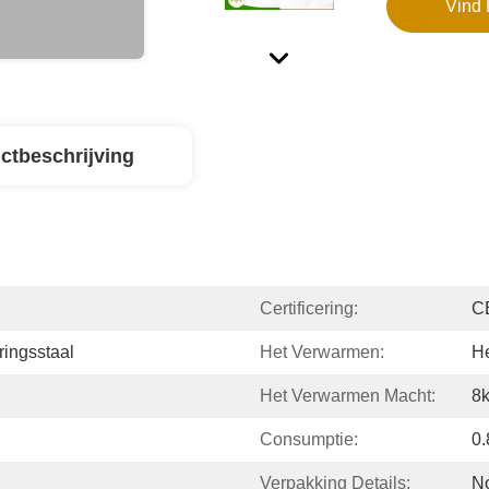
Vind 
ctbeschrijving
Certificering:
C
ringsstaal
Het Verwarmen:
He
Het Verwarmen Macht:
8
Consumptie:
0
Verpakking Details:
No