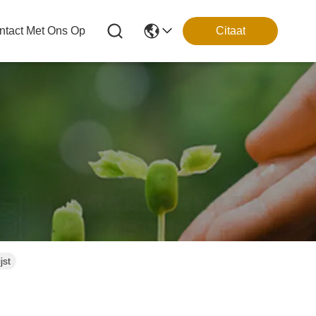
tact Met Ons Op
Citaat
jst