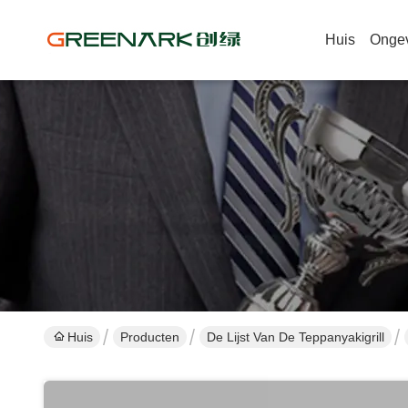
Huis
Onge
Huis
Producten
De Lijst Van De Teppanyakigrill