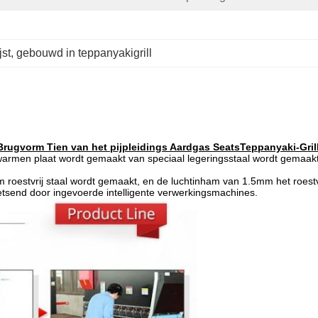
jst
, 
gebouwd in teppanyakigrill
Brugvorm Tien van het pijpleidings Aardgas SeatsTeppanyaki-Grilll
t verwarmen plaat wordt gemaakt van speciaal legeringsstaal wordt gema
0mm roestvrij staal wordt gemaakt, en de luchtinham van 1.5mm het roest
send door ingevoerde intelligente verwerkingsmachines.