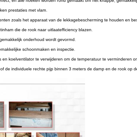
 effect, en alle hoeken worden rond gemaakt om het knappe, gemakkel
oken prestaties met vlam.
onenten zoals het apparaat van de lekkagebescherming te houden en be
tinham die de rook naar uitlaatefficiency blazen.
n gemakkelijk onderhoud wordt gevormd.
emakkelijke schoonmaken en inspectie.
s en koelventilator te verwijderen om de temperatuur te verminderen o
 of de individuele rechte pijp binnen 3 meters de damp en de rook op d