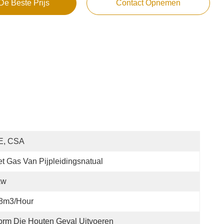
De Beste Prijs
Contact Opnemen
E, CSA
t Gas Van Pijpleidingsnatual
kw
.8m3/hour
rm Die Houten Geval Uitvoeren