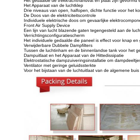
Het gedaalde de trekkrachthandvat en plaat zijn gevormd
Het Apparaat van de luchtklep
Drie niveaus van open, halfopen, dichte functie voor het k
De Doos van de elektriciteitscontrole
Individuele elektrische doos om gevaarlijke elektrocomp
Front Air Supply Device
Een lijn van lucht blazende gaten tegengesteld aan de luch
Verrichtingsconfiguratiescherm
Het individuele gedaalde die paneel is effect voor knap e
Verwijderbare Dubbele Dampfilters
Tussen de luchtinham en de binnenlandse tank voor het g
Dampuitlaat en het Apparaat van de Hittedissipatie
Elektrostatische dampzuiveringsinstallatie om dampdeeltje
Ventilator met geringe geluidssterkte
Voor het bijstaan van de luchtuitlaat van de algemene buis