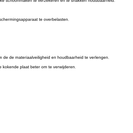
ijke schoonmaken te verzekeren en te snakken houdbaarheid.
schermingsapparaat te overbelasten.
m de de materiaalveiligheid en houdbaarheid te verlengen.
e kokende plaat beter om te verwijderen.