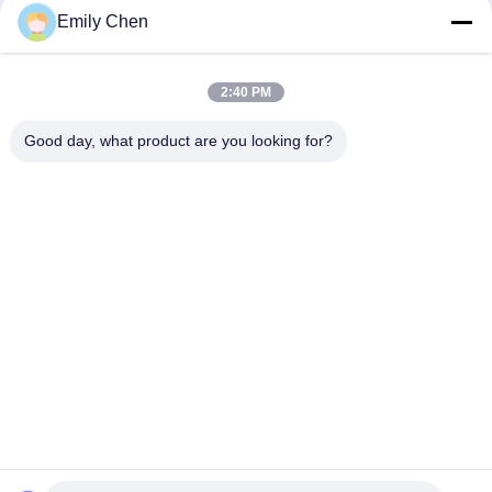
Media Sosial
Emily Chen
2:40 PM
Kontak Cepat
Good day, what product are you looking for?
Telp
86--18964553551
E-mail
info01@greenarkworld.com
Alamat
No. 253, Jalan Xuanchun, Taman Industri Sanzao, Area
Baru Pudong, Shanghai, Tiongkok 201314
Kebijakan Privasi
|
Sitemap
Cina Kualitas Baik Meja Panggangan Teppanyaki Pemasok. Hak
cipta © 2016-2026 Shanghai Chuanglv Catering Equipment Co.,