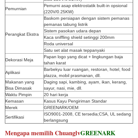
Pemurni asap elektrostatik built-in opsional
Pemurnian
(220V/0.25KW)
Baskom persiapan dengan sistem pemanas
pemanas tabung listrik
Sistem pasokan udara depan
Perangkat Ekstra
Kaca sniffling shield setinggi 200mm
Roda universal
Satu set alat masak teppanyaki
Papan logo yang dicat + lingkungan baja
Dekorasi Meja
tahan karat
Barbekyu luar ruangan, restoran, hotel, food
Aplikasi
plazza, mobil prasmanan, dll.
Makanan yang
Daging sapi, kambing, ayam, ikan, kerang,
Bisa Dimasak
sayur, nasi, mie, dll.
Waktu Pimpin
20 hari kerja
Kemasan
Kasus Kayu Pengiriman Standar
Merek
GREENARK/OEM
ISO9001-2008, CE tersedia;CSA, UL sedang
Sertifikasi
berlangsung
Mengapa memilih Chuanglv
GREENARK