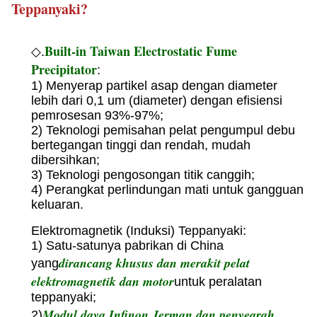
Teppanyaki?
Built-in Taiwan Electrostatic Fume
◇.
Precipitator
:
1) Menyerap partikel asap dengan diameter
lebih dari 0,1 um (diameter) dengan efisiensi
pemrosesan 93%-97%;
2) Teknologi pemisahan pelat pengumpul debu
bertegangan tinggi dan rendah, mudah
dibersihkan;
3) Teknologi pengosongan titik canggih;
4) Perangkat perlindungan mati untuk gangguan
keluaran.
Elektromagnetik (Induksi) Teppanyaki:
1) Satu-satunya pabrikan di China
dirancang khusus dan merakit pelat
yang
elektromagnetik dan motor
untuk peralatan
teppanyaki;
Modul daya Infinon Jerman dan penyearah
2)