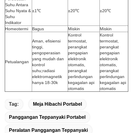
Suhu Antara
Suhu Nyata &
±1℃
±20℃
±20℃
Suhu
Indikator
Homeotermi
Bagus
Miskin
Miskin
Kontrol
Kontrol
Aman, efisiensi
termostat,
termostat,
tinggi,
perangkat
perangkat
pengoperasian
pengapian
pengapian
yang mudah dan
elektronik
elektronik
Petualangan
kontrol
otomatis,
otomatis,
suhu;radiasi
perangkat
perangkat
elektromagnetik
perlindungan
perlindungan
hanya 18-30k
kegagalan api
kegagalan api
otomatis
otomatis
Tag:
Meja Hibachi Portabel
Panggangan Teppanyaki Portabel
Peralatan Panggangan Teppanyaki