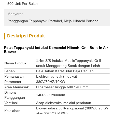
500 Unit Per Bulan
Menyoroti:
Panggangan Teppanyaki Portabel
, 
Meja Hibachi Portabel
Deskripsi Produk
Pelat Teppanyaki Induksi Komersial Hibachi Grill Built-In Air
Blower​
1.4m S/S Induksi MobileTeppanyaki Grill
Nama Produk
untuk Menggoreng Steak dengan Lelah
Bahan
Baja Tahan Karat 304/ Baja Paduan
Pemanasan
Elektromagnetik (Induksi)
Parameter
380V/50HZ/10KW
Area Memasak
Diperbesar hingga 600 * 400mm
Dimensi
1400*800*800mm
Panggangan
Ventilasi
Asap diekstraksi melalui peralatan
Blower udara built-in opsional (380V/0.25KW
Kelelahan
atau 220V/0.51KW)