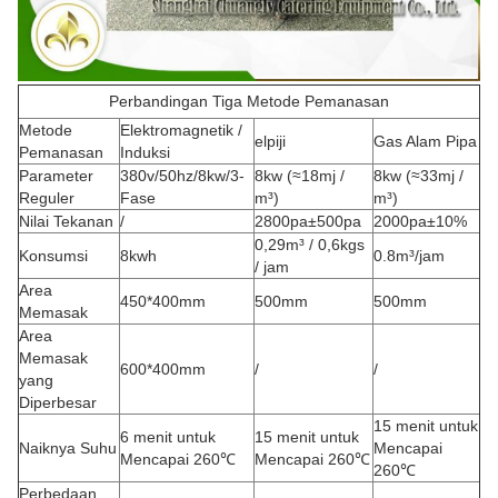
Perbandingan Tiga Metode Pemanasan
Metode
Elektromagnetik /
elpiji
Gas Alam Pipa
Pemanasan
Induksi
Parameter
380v/50hz/8kw/3-
8kw (≈18mj /
8kw (≈33mj /
Reguler
Fase
m³)
m³)
Nilai Tekanan
/
2800pa±500pa
2000pa±10%
0,29m³ / 0,6kgs
Konsumsi
8kwh
0.8m³/jam
/ jam
Area
450*400mm
500mm
500mm
Memasak
Area
Memasak
600*400mm
/
/
yang
Diperbesar
15 menit untuk
6 menit untuk
15 menit untuk
Naiknya Suhu
Mencapai
Mencapai 260℃
Mencapai 260℃
260℃
Perbedaan