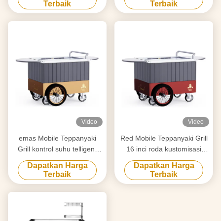
Terbaik
Terbaik
Table
Video
Video
emas Mobile Teppanyaki
Red Mobile Teppanyaki Grill
Grill kontrol suhu telligent
16 inci roda kustomisasi
dan tepat pergerakan bebas
Pergerakan bebas Bahan
Dapatkan Harga
Dapatkan Harga
papan kelas makanan
kelas makanan Hibachi Grill
Terbaik
Terbaik
Hibachi Grill Table
Table