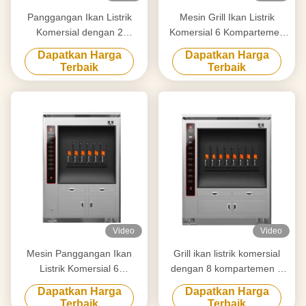
Panggangan Ikan Listrik
Mesin Grill Ikan Listrik
Komersial dengan 2
Komersial 6 Kompartemen
Kompartemen 190KG
380KG
Dapatkan Harga
Dapatkan Harga
Terbaik
Terbaik
Video
Video
Mesin Panggangan Ikan
Grill ikan listrik komersial
Listrik Komersial 6
dengan 8 kompartemen 8
Kompartemen 350KG
ikan pada suatu waktu BBQ
Dapatkan Harga
Dapatkan Harga
Grill Oven Peralatan
Terbaik
Terbaik