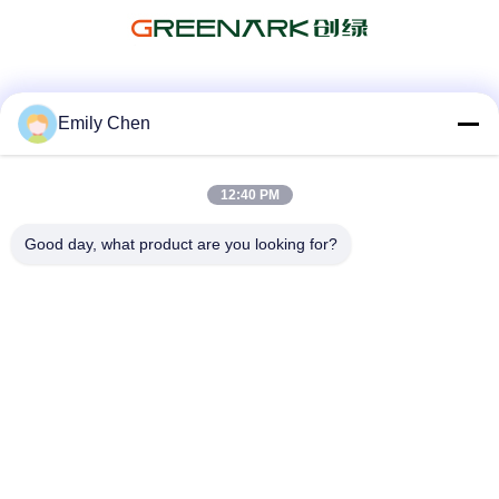
Media Sosial
Emily Chen
12:40 PM
Kontak Cepat
Good day, what product are you looking for?
Telp
86--18964553551
E-mail
info01@greenarkworld.com
Alamat
No. 253, Jalan Xuanchun, Taman Industri Sanzao, Area
Baru Pudong, Shanghai, Tiongkok 201314