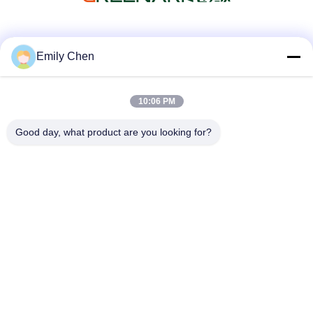
Media Sosial
Emily Chen
10:06 PM
Kontak Cepat
Good day, what product are you looking for?
Telp
86--18964553551
E-mail
info01@greenarkworld.com
Alamat
No. 253, Jalan Xuanchun, Taman Industri Sanzao, Area
Baru Pudong, Shanghai, Tiongkok 201314