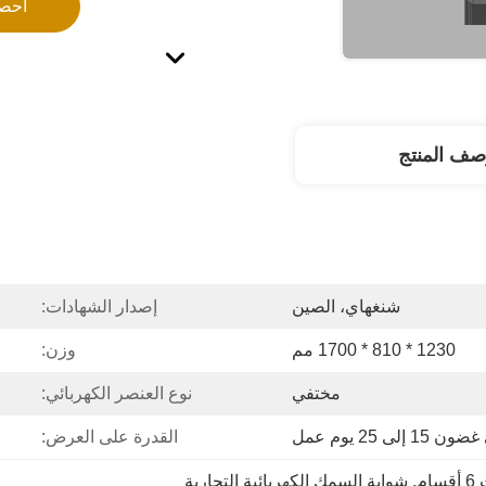
احص
صف المنتج
شنغهاي، الصين
إصدار الشهادات:
1230 * 810 * 1700 مم
وزن:
مختفي
نوع العنصر الكهربائي:
 15 إلى 25 يوم عمل
القدرة على العرض:
م
, 
شواية السمك الكهربائية التجارية