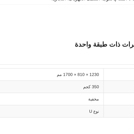
1230 × 810 × 1700 مم
350 كجم
مخفية
نوع U