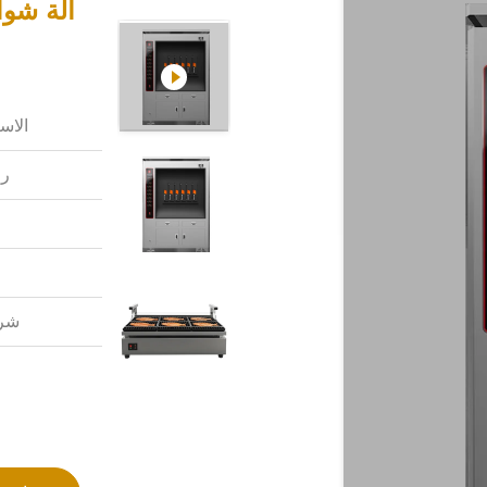
الاس
رق
شرو