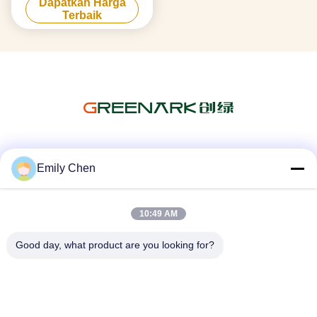
Dapatkan Harga
Tech
Terbaik
Media Sosial
Emily Chen
10:49 AM
Kontak Cepat
Good day, what product are you looking for?
Telp
86--18964553551
E-mail