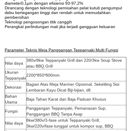
diameter0,1μm dengan efisiensi 93-97,2%
Dirancang dengan teknologi pemisahan pelat kutub pengumpul
debu bertegangan tinggi dan rendah untuk memudahkan
pembersihan
Teknologi pengosongan titik canggih
Perangkat perlindungan mati jika terjadi gangguan keluaran
Parameter Teknis Meja Panggangan Teppanyaki Multi Fungsi
380v/8kw Teppanyaki Grill dan 220/3kw Soup Stove
Nilai daya
atau BBQ Grill
Ukuran
2200*850*800mm
Teppanyaki
Bagian Atas Meja Marmer Opsional, Sekeliling Sisi
Dekorasi
Lembaran Kayu Dicat Biji-bijian, dll.
Bahan
Baja Tahan Karat dan Baja Paduan Khusus
Utama
Panggangan Teppanyaki, Pemanasan Sup,
Fungsi
Panggangan BBQ Tanpa Asap
8kw/380v/3-fase untuk Teppanyaki Grill,
Nilai daya
3kw/220v/fase tunggal untuk kompor sup, BBQ