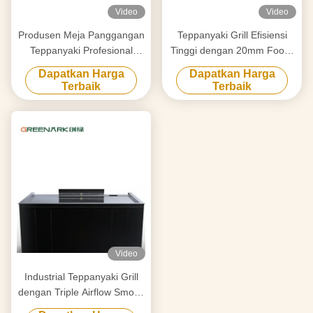
Video
Video
Produsen Meja Panggangan
Teppanyaki Grill Efisiensi
Teppanyaki Profesional
Tinggi dengan 20mm Food-
Dibuat Khusus Dengan
Grade Alloy Steel
Dapatkan Harga
Dapatkan Harga
Desain Gratis Pemasok
Countertop & Smart Heating
Terbaik
Terbaik
Peralatan Panggangan
Hibachi Terpercaya
Video
Industrial Teppanyaki Grill
dengan Triple Airflow Smoke
Purification & Anti-Clogging