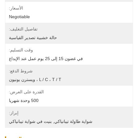
الأسعار:
Negotiable
تفاصيل التغليف:
حالة خشبية تصدير القياسية
وقت التسليم:
في غضون 15 إلى 25 يوم عمل عند الإيداع
شروط الدفع:
L / C ، T / T ، ويسترن يونيون
القدرة على العرض:
500 وحدة شهريا
إبراز:
شواية طاولة تيبانياكي
, 
بنيت في شواية تيبانياكي