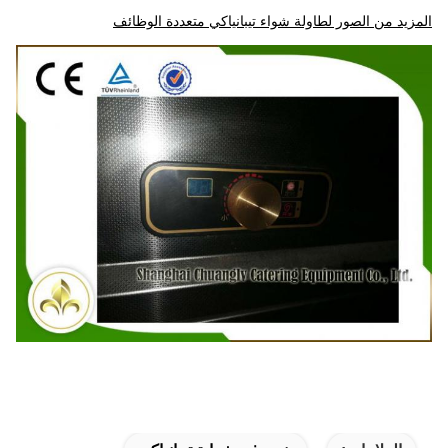
المزيد من الصور لطاولة شواء تيبانياكي متعددة الوظائف