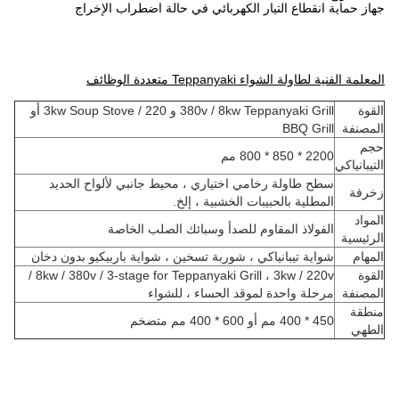
جهاز حماية انقطاع التيار الكهربائي في حالة اضطراب الإخراج
المعلمة الفنية لطاولة الشواء Teppanyaki متعددة الوظائف
القوة
380v / 8kw Teppanyaki Grill و 220 / 3kw Soup Stove أو
المصنفة
BBQ Grill
حجم
2200 * 850 * 800 مم
التيبانياكي
سطح طاولة رخامي اختياري ، محيط جانبي لألواح الحديد
زخرفة
المطلية بالحبيبات الخشبية ، إلخ.
المواد
الفولاذ المقاوم للصدأ وسبائك الصلب الخاصة
الرئيسية
المهام
شواية تيبانياكي ، شوربة تسخين ، شواية باربيكيو بدون دخان
القوة
8kw / 380v / 3-stage for Teppanyaki Grill ، 3kw / 220v /
المصنفة
مرحلة واحدة لموقد الحساء ، للشواء
منطقة
450 * 400 مم أو 600 * 400 مم متضخم
الطهي