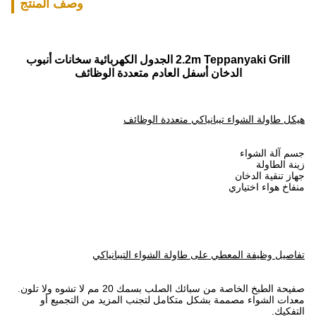
وصف المنتج
2.2m Teppanyaki Grill الجدول الكهربائية سخانات أنبوب
الدخان أسفل العادم متعددة الوظائف
هيكل طاولة الشواء تيبانياكي متعددة الوظائف
جسم آلة الشواء
زينة الطاولة
جهاز تنقية الدخان
منفاخ هواء اختياري
تفاصيل وظيفة المعطي على طاولة الشواء التيبانياكي
صفيحة الطبخ الخاصة من سبائك الصلب بسمك 20 مم لا تشوه ولا تلون.
معدات الشواء مصممة بشكل متكامل لتجنب المزيد من التجميع أو
التفكيك.