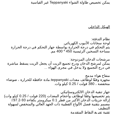
يمكن تخصيص طاولة الشواء Teppanyaki غير القياسية
الهيكل الداخلي
نظام التدفئة:
لوحة سخانات الأنبوب الكهربائي.
يتم التحكم في درجة الحرارة بواسطة جهاز التحكم في درجة الحرارة
مساحة التسخين الرئيسية 450 * 400 مم.
مرشحات الدخان المزدوجة:
يمكن لمرشح الدخان ودرج تجميع الزيت أن يجعل الزيت يسقط مباشرة
في درج التجميع ولا يدخل في مجرى الهواء ...
منفاخ هواء مدمج
مجهزة وفقًا لوظائف معدات teppanyaki.مادة حافظة للحرارة ، ضوضاء
منخفضة ، 380 فولت / 0.25 كيلو وات.
جهاز تنقية الدخان الالكتروستاتيكي
يتم تخصيصها وفقًا لوظائف وأحجام المعدات (220 فولت / 0.25 كيلو وات)
إزالة جزيئات الدخان الأكبر من قطر 0.1 ميكرومتر بكفاءة 93-97.2٪
مصمم بتقنية فصل الألواح القطبية ذات الجهد العالي والمنخفض لسهولة
التنظيف
تقنية تفريغ النقاط المتقدمة