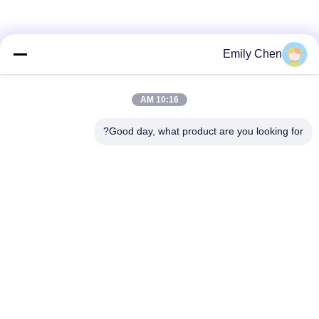
وسائل التواصل الاجتماعي
Emily Chen
10:16 AM
اتصال سريع
Good day, what product are you looking for?
الهاتف
86--18964553551
البريد الإلكتروني
info01@greenarkworld.com
العنوان
رقم 253 ، طريق Xuanchun ، مجمع Sanzao الصناعي ، منطقة
Pudong الجديدة ، شنغهاي ، الصين 201314
سياسة الخصوصية
|
خريطة الموقع