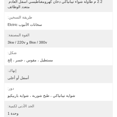
2.2 م طاولة شواء تيبانياكي دخان كهرومغناطيسي أسفل العادم 
متعدد الوظائف
طريقة التسخين:
سخانات الأنبوب Elctric
القوة المصنفة:
8kw / 380v و 3kw / 220v
شكل:
مستطيل ، مقوس ، جسر ، إلخ
إنهاك:
أسفل أو أعلى
دور:
شواية تيبانياكي ، طبخ شوربة ، شواية باربيكيو
الحد الأدنى لكمية:
وحدة 1