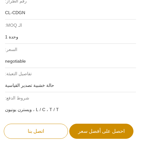
رقم الطراز:
CL-CDGN
الـ MOQ:
وحدة 1
السعر:
negotiable
تفاصيل التعبئة:
حالة خشبية تصدير القياسية
شروط الدفع:
L / C ، T / T ، ويسترن يونيون
احصل على أفضل سعر
اتصل بنا