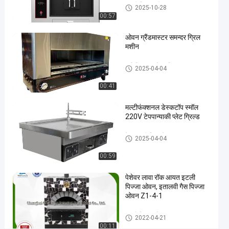
मछली ग्रिल मशीन
2025-10-28
मछली
00:57
ओवन
#
ओवन ग्रैंडमास्टर समन्दर ग्रिल
स्वस्थ
मशीन
ग्रिल
वाणिज्यिक बारबेक्यू ग्रिल
2025-04-04
मशीन
#
00:41
ग्रील्ड
मछली
मल्टीफंक्शनल डेस्कटॉप स्मॉल
ओवन
220V टेपपान्याकी प्लेट ग्रिल्ड
क
टेपपानाकी ग्रिल टेबल
स्ट
2025-04-04
म
00:59
पा
क
पेशेवर लावा रॉक आयत इटली
क
पिज्जा ओवन, इतालवी गैस पिज्जा
ला
ओवन Z1-4-1
म
छ
इटली पिज्जा ओवन
2022-04-21
ली
00:11