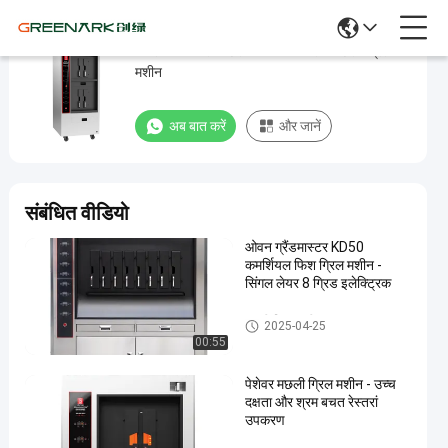
कस्टम पाक कला मछली ओवन स्वचालित मछली ग्रिल
कस्टम
मशीन
पाक
कला
अब बात करें
और जानें
मछली
ओवन
स्वचालित
संबंधित वीडियो
मछली
ओवन ग्रैंडमास्टर KD50
ग्रिल
कमर्शियल फिश ग्रिल मशीन -
मशीन
सिंगल लेयर 8 ग्रिड इलेक्ट्रिक
मछली ग्रिल मशीन
अब बात करें
मछली
2025-04-25
2025-
263
ग्रिल
00:55
04-25
विचार
मशीन
साझा करना
पेशेवर मछली ग्रिल मशीन - उच्च
#
दक्षता और श्रम बचत रेस्तरां
उपकरण
खाना
पकाने