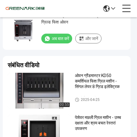
3 फेज फिश ग्रिल मशीन डिजिटल कंट्रोल 180KG
3
ग्रिल्ड फिश ओवन
फेज
फिश
अब बात करें
और जानें
ग्रिल
मशीन
डिजिटल
संबंधित वीडियो
कंट्रोल
ओवन ग्रैंडमास्टर KD50
180KG
कमर्शियल फिश ग्रिल मशीन -
ग्रिल्ड
सिंगल लेयर 8 ग्रिड इलेक्ट्रिक
फिश
मछली ग्रिल मशीन
2025-04-25
ओवन
00:55
अब बात करें
मछली
पेशेवर मछली ग्रिल मशीन - उच्च
2025-
263
ग्रिल
दक्षता और श्रम बचत रेस्तरां
04-25
विचार
मशीन
साझा करना
उपकरण