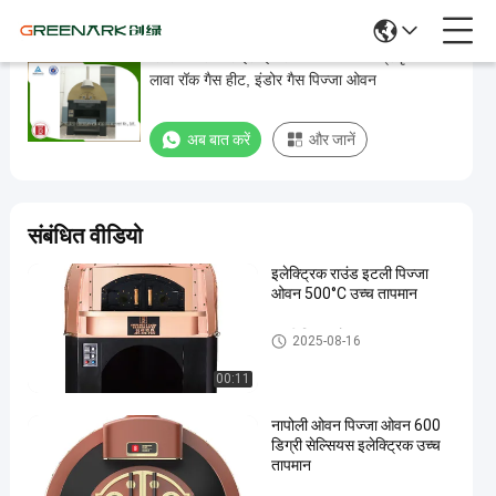
रियल नेपोली स्टाइल इतालवी पिज्जा ओवन प्राकृतिक
रियल
लावा रॉक गैस हीट, इंडोर गैस पिज्जा ओवन
नेपोली
स्टाइल
अब बात करें
और जानें
इतालवी
पिज्जा
ओवन
संबंधित वीडियो
प्राकृतिक
इलेक्ट्रिक राउंड इटली पिज्जा
लावा
ओवन 500°C उच्च तापमान
रॉक
गैस
इटली पिज्जा ओवन
2025-08-16
हीट,
00:11
इंडोर
नापोली ओवन पिज्जा ओवन 600
गैस
डिग्री सेल्सियस इलेक्ट्रिक उच्च
पिज्जा
तापमान