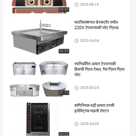
ओवन
इटली पिज्जा ओवन
2025-08-16
00:59
अब बात करें
इटली
2022-
823
पिज्जा
04-21
विचार
मल्टीफंक्शनल डेस्कटॉप स्मॉल
ओवन
साझा करना
220V टेपपान्याकी प्लेट ग्रिल्ड
#
टेपपानाकी ग्रिल टेबल
2025-04-04
इतालवी
पिज्जा
00:59
ओवन
#
स्वनिर्धारित आयत टेपपानाकी
हिबाची ग्रिल टेबल, गैस ग्रिल ग्रिल
नेपल्स
प्लेट:
पिज्जा
ओवन
टेपपानाकी हिबाची ग्रिल
2025-05-24
#
01:13
नेपोली
पिज्जा
वाणिज्यिक बड़ी क्षमता एनसी
इलेक्ट्रिक मछली रोस्टर
ओवन
रि
मछली ग्रिल मशीन
2025-04-25
य
ल
00:55