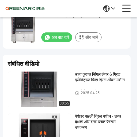
सिंगल लेयर 8 ग्रिड इलेक्ट्रिक फिश ग्रिल मशीन
सिंगल
लेयर
8
अब बात करें
और जानें
ग्रिड
इलेक्ट्रिक
फिश
संबंधित वीडियो
ग्रिल
उच्च कुशल सिंगल लेयर 6 ग्रिड
मशीन
इलेक्ट्रिक फिश ग्रिल ओवन मशीन
अब बात करें
मछली
मछली ग्रिल मशीन
2025-
263
2025-04-25
ग्रिल
04-25
विचार
मशीन
साझा करना
00:55
#
पेशेवर मछली ग्रिल मशीन - उच्च
खाना
दक्षता और श्रम बचत रेस्तरां
उपकरण
पकाने
मछली