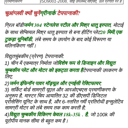
प्रमाणीकरण
ISO9001-2008, सीई उपलब्ध;सीएसए, उल प्रगति पर है
चुआंग्लवी क्यों चुनें
ग्रीनार्क
टेपपानाकी?
जर्मन 304 स्टेनलेस स्टील और मिश्र धातु इस्पात
ग्रिल बॉडी
, मोटाई
20 मिमी
,
एक
के साथ सेप्सियल मिश्र धातु इस्पात से बना हीटिंग प्लेट
टुकड़ा यूनिबॉडी
, लंबे समय के उपयोग के बाद कोई विरूपण या
मलिनकिरण नहीं।
विद्युतचुंबकीय (प्रेरण) टेपपानाकी:
विशेष रूप से डिजाइन और विद्युत
1) चीन में एकमात्र निर्माता जो
चुम्बकीय प्लेट और मोटर को इकट्ठा करता है
टेपपानाकी उपकरण के
लिए;
जर्मन इंफिनॉन पावर मॉड्यूल और एनईसी रेक्टिफायर
2)
;
3) सर्किट बोर्ड सामग्री यूएल और आरओएचएस प्रमाणीकरण के
अनुरूप है, मास्टर चिप आयातित 32 की डीएसपी डिजिटल
प्रोसेसिंग यूनिट के साथ है, और 6-स्तरित गर्मी प्रतिरोधी इन्सुलेटिव
सामग्री मोटर को लंबे समय तक काम करती है;
विद्युत चुम्बकीय विकिरण केवल 18k-35k . है
4)
, जो 100k की
यूरोपीय मानक सीमा से बहुत कम है।