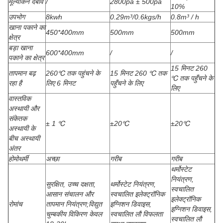
मूल्यांकन दबाव
/
2800pa ± 500pa
10%
उपभोग
8kwh
0.29m³/0.6kgs/h
0.8m³ / h
खाना पकाने का
450*400mm
500mm
500mm
क्षेत्र
बड़ा खाना
600*400mm
/
/
पकाने का क्षेत्र
15 मिनट 260
तापमान बढ़
260℃ तक पहुंचने के
15 मिनट 260 ℃ तक
℃ तक पहुँचने के
रहा है
लिए 6 मिनट
पहुँचने के लिए
लिए
वास्तविक
अस्थायी और
संकेतक
± 1 ℃
±20℃
±20℃
अस्थायी के
बीच अस्थायी
अंतर
होमोथर्मी
अच्छा
गरीब
गरीब
थर्मोस्टेट
नियंत्रण,
सुरक्षित, उच्च दक्षता,
थर्मोस्टेट नियंत्रण,
स्वचालित
आसान संचालन और
स्वचालित इलेक्ट्रॉनिक
इलेक्ट्रॉनिक
रोमांच
तापमान नियंत्रण;विद्युत
इग्निशन डिवाइस,
इग्निशन डिवाइस,
चुम्बकीय विकिरण केवल
स्वचालित लौ विफलता
स्वचालित लौ