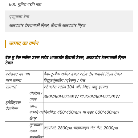
500 यूनिट प्रति माह
प्रमुखता देना:
आउटडोर टेपपानाकी ग्रिल
, 
हिबाची आउटडोर ग्रिल
उत्पाद का वर्णन
बैक टू बैक सर्कल डबल स्टोव आउटडोर हिबाची टेबल, आउटडोर टेपनायाकी ग्रिल
टेबल
प्रोडक्ट का नाम
बैक-टू-बैक सर्कल डबल स्टोव टेपनायाकी ग्रिल टेबल
गरम करना
विद्युतचुंबकीय (प्रेरण) / गैस
सामग्री
स्टेनलेस स्टील 304 और मिश्र धातु इस्पात
वोल्टेज /
380V/50HZ/16KW या 220V/60HZ/12KW
पावर
इलेक्ट्रिक
खाना
पैरामीटर
पकाने का
नियमित: 450*400mm या बड़ा: 600*400mm
क्षेत्र
मूल्यांकन
एलपीजी: 2800pa;पाइपलाइन नेट गैस: 2000pa
दबाव
मूल्यांकित