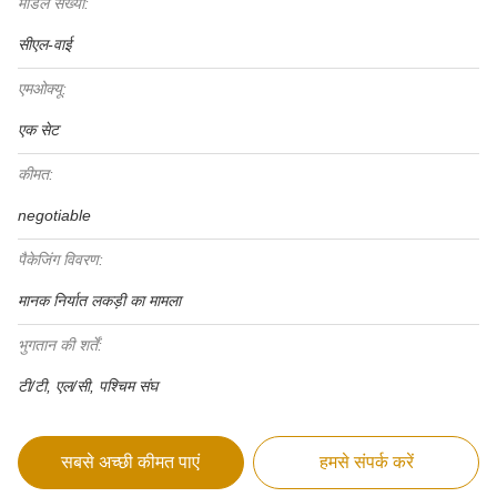
मॉडल संख्या:
सीएल-वाई
एमओक्यू:
एक सेट
कीमत:
negotiable
पैकेजिंग विवरण:
मानक निर्यात लकड़ी का मामला
भुगतान की शर्तें:
टी/टी, एल/सी, पश्चिम संघ
सबसे अच्छी कीमत पाएं
हमसे संपर्क करें