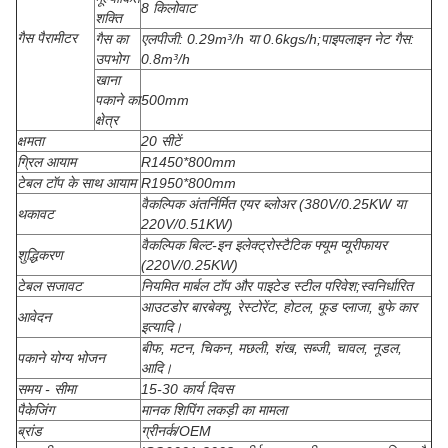
8 किलोवाट
शक्ति
गैस पैरामीटर
गैस का
एलपीजी: 0.29m³/h या 0.6kgs/h;पाइपलाइन नेट गैस:
उपभोग
0.8m³/h
खाना
पकाने का
500mm
क्षेत्र
क्षमता
20 सीटें
ग्रिल आयाम
R1450*800mm
टेबल टॉप के साथ आयाम
R1950*800mm
वैकल्पिक अंतर्निर्मित एयर ब्लोअर (380V/0.25KW या
थकावट
220V/0.51KW)
वैकल्पिक बिल्ट-इन इलेक्ट्रोस्टैटिक फ्यूम प्यूरीफायर
शुद्धिकरण
(220V/0.25KW)
टेबल सजावट
नियमित मार्बल टॉप और पाइटेड स्टील परिवेश;स्वनिर्धारित
आउटडोर बारबेक्यू, रेस्टोरेंट, होटल, फूड प्लाजा, बुफे कार
आवेदन
इत्यादि।
बीफ, मटन, चिकन, मछली, शंख, सब्जी, चावल, नूडल,
पकाने योग्य भोजन
आदि।
समय - सीमा
15-30 कार्य दिवस
पैकेजिंग
मानक शिपिंग लकड़ी का मामला
ब्रांड
ग्रीनर्क/OEM