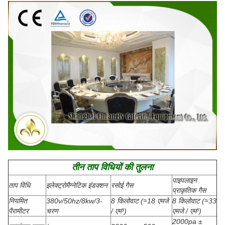
तीन ताप विधियों की तुलना
पाइपलाइन
ताप विधि
इलेक्ट्रोमैग्नेटिक इंडक्शन
रसोई गैस
प्राकृतिक गैस
नियमित
380v/50hz/8kw/3-
8 किलोवाट (≈18 एमजे
8 किलोवाट (≈33
पैरामीटर
चरण
/ एम³)
एमजे / एम³)
2000pa ±