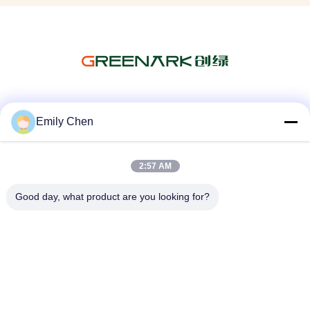
सोशल मीडिया
Emily Chen
2:57 AM
त्वरित संपर्क
Good day, what product are you looking for?
टेलीफोन
86--18964553551
ईमेल
info01@greenarkworld.com
पता