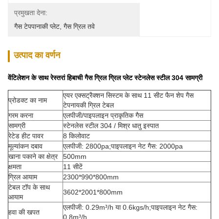
प्रमुखता देना:
गैस टेपपानाकी प्लेट
, 
गैस ग्रिल तवे
उत्पाद का वर्णन
वेंटिलेशन के साथ रेस्तरां हिबाची गैस ग्रिल ग्रिल प्लेट स्टेनलेस स्टील 304 सामग्री
एयर एक्सट्रैक्शन सिस्टम के साथ 11 सीट फैन शेप गैस
प्रोडक्ट का नाम
टेपनायकी ग्रिल टेबल
गरम करना
एलपीजी/पाइपलाइन प्राकृतिक गैस
सामग्री
स्टेनलेस स्टील 304 / मिश्र धातु इस्पात
रेटेड हीट पावर
8 किलोवाट
मूल्यांकन दबाव
एलपीजी: 2800pa;पाइपलाइन नेट गैस: 2000pa
खाना पकाने का क्षेत्र
500mm
क्षमता
11 सीटें
ग्रिल आयाम
2300*990*800mm
टेबल टॉप के साथ
3602*2001*800mm
आयाम
एलपीजी: 0.29m³/h या 0.6kgs/h;पाइपलाइन नेट गैस:
हवा की खपत
0.8m³/h