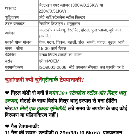
बिल्ट-इन एयर ब्लोअर (380V/0.25KW या
थकावट
220V/0.51KW)
शुद्धिकरण
कोई नहीं;स्टेनलेस स्टील फ़िल्टर
टेबल सजावट
नियमित डिजाइन / अनुकूलन
आउटडोर बारबेक्यू, रेस्टोरेंट, होटल, फूड प्लाजा, बुफे कार
आवेदन
इत्यादि।
पकाने योग्य भोजन
बीफ, मटन, चिकन, मछली, शंख, सब्जी, चावल, नूडल, आदि।
समय - सीमा
15-30 कार्य दिवस
पैकेजिंग
मानक शिपिंग लकड़ी का मामला
ब्रांड
ग्रीनर्क/OEM
प्रमाणीकरण
ISO9001-2008, सीई उपलब्ध;सीएसए, उल प्रगति पर है
चुआंग्लवी क्यों चुनें
ग्रीनार्क
टेपपानाकी?
जर्मन 304 स्टेनलेस स्टील और मिश्र धातु
❤ ग्रिल बॉडी से बनी है
इस्पात
, मोटाई के साथ विशेष मिश्र धातु इस्पात से बना हीटिंग
20 मिमी
,
एक टुकड़ा यूनिबॉडी
प्लेट
, लंबे समय के उपयोग के बाद कोई
विरूपण या मलिनकिरण नहीं।
❤ गैस टेपपानाकी:
1) गैस की खपत: एलपीजी 0.29m3/h (0.6kgs), पाइपलाइन