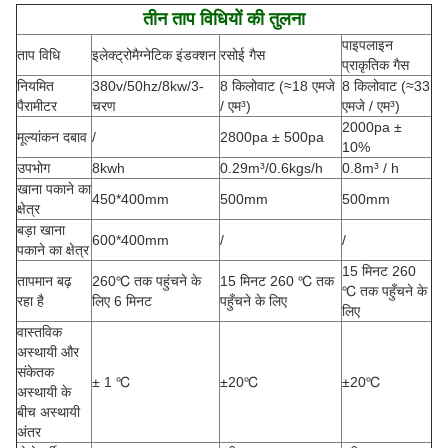
तीन ताप विधियों की तुलना
पाइपलाइन
ताप विधि
इलेक्ट्रोमैग्नेटिक इंडक्शन
रसोई गैस
प्राकृतिक गैस
नियमित
380v/50hz/8kw/3-
8 किलोवाट (≈18 एमजे
8 किलोवाट (≈33
पैरामीटर
चरण
/ एम³)
एमजे / एम³)
2000pa ±
मूल्यांकन दबाव
/
2800pa ± 500pa
10%
उपभोग
8kwh
0.29m³/0.6kgs/h
0.8m³ / h
खाना पकाने का
450*400mm
500mm
500mm
क्षेत्र
बड़ा खाना
600*400mm
/
/
पकाने का क्षेत्र
15 मिनट 260
तापमान बढ़
260℃ तक पहुंचने के
15 मिनट 260 ℃ तक
℃ तक पहुँचने के
रहा है
लिए 6 मिनट
पहुँचने के लिए
लिए
वास्तविक
अस्थायी और
संकेतक
± 1 ℃
±20℃
±20℃
अस्थायी के
बीच अस्थायी
अंतर