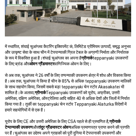
में स्थापित, शंघाई चुआंग्लव कैटरिंग इक्विपमेंट कं, लिमिटेड प्रीमियम उत्पादों, समृद्ध अनुभव
और उत्कृष्ट सेवा के साथ चीन में टेपपान्याकी ग्रिल टेबल के अग्रणी निर्माता और निर्यातक
के रूप में विकसित हुआ है।शंघाई चुआंग्लव का अपना है
ग्रीनार्क
teppanyaki उपकरणों
के लिए ब्रांड और
ओवन ग्रैंडमास्टर
वाणिज्यिक ओवन के लिए।
से अब तक, चुआंग्लव ने 26 वर्षों के लिए तप्पन्याकी उपकरण क्षेत्र में शोध और विकास किया
है।अब तक, चुआंग्लव ने किया है
चीन के 85% से अधिक teppanyaki उपकरण मालिकों
के साथ सहयोग किया, जिसमें सबसे बड़ा teppanyaki चेन स्टोर Akasakatei भी
शामिल है।के अलावा,
ग्रीनार्क
Teppanyaki उपकरणों को यूरोप, अफ्रीका, उत्तरी
अमेरिका, दक्षिण अमेरिका, ऑस्ट्रेलिया आदि सहित 40 से अधिक देशों और जिलों में निर्यात
किया गया है। तुर्की का teppanyaki चेन स्टोर Teppanyaki Alaturka विदेशों में
हमारे सहयोगियों में से एक है।
यूरोप के लिए CE और उत्तरी अमेरिका के लिए CSA पहले से ही प्रमाणित है,
ग्रीनार्क
टेप्पान्याकी उपकरण
और
तंदूर
ग्रैंडमास्टर ओवन
अधिक प्रमाणपत्र प्राप्त करने की प्रगति
पर हैं।चुआंग्लव का उद्देश्य अपने ग्राहकों को पूरी दुनिया में टेपपानाकी उपकरणों और