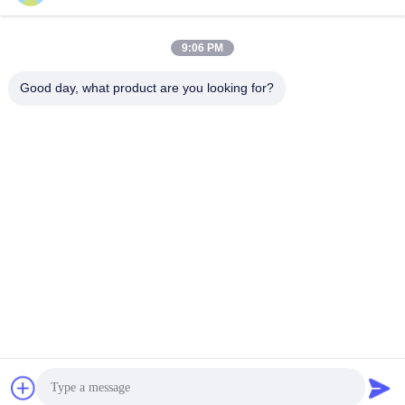
9:06 PM
त्वरित संपर्क
Good day, what product are you looking for?
टेलीफोन
86--18964553551
ईमेल
info01@greenarkworld.com
पता
नंबर 253, ज़ुआनचुन रोड, संज़ाओ इंडस्ट्रियल पार्क, पुडोंग न्यू एरिया, शंघाई,
चीन 201314
गोपनीयता नीति
|
साइटमैप
चीन अच्छी गुणवत्ता टेपपानाकी ग्रिल टेबल आपूर्तिकर्ता. कॉपीराइट © 2016-2026
Shanghai Chuanglv Catering Equipment Co., Ltd . सर्वाधिकार
सुरक्षित।