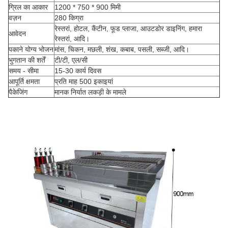
ग्रिल का आकार
1200 * 750 * 900 मिमी
वज़न
280 किग्रा
रेस्तरां, होटल, कैंटीन, फूड प्लाजा, आउटडोर डाइनिंग, हमारा
आवेदन
रेस्तरां, आदि।
पकाने योग्य भोजन
मांस, चिकन, मछली, शंख, कबाब, पसली, सब्जी, आदि।
भुगतान की शर्तें
टी/टी, एल/सी
समय - सीमा
15-30 कार्य दिवस
आपूर्ति क्षमता
प्रति माह 500 इकाइयां
पैकेजिंग
मानक निर्यात लकड़ी के मामले