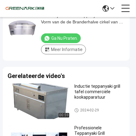
De Grilllijst van hotelteppanyaki met de
De
Vorm van de de Branderhalve cirkel van de
Grilllijst
Inductiewok
van
Ga Nu Praten.
hotelteppanyaki
Meer Informatie
met
de
Vorm
Gerelateerde video's
van
de
Inductie teppanyaki grill
tafel commerciële
de
kookapparatuur
Branderhalve
De Lijst van de Teppanyakigrill
cirkel
2024-02-29
00:59
van
de
Professionele
Teppanyaki Grill