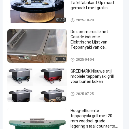
Inductiewok
Tafelfabrikant Op maat
gemaakt met gratis
Ga Nu
ontwerp Betrouwbare
2025-
571
De Lijst van de
Praten.
Hibachi Grill
De Lijst van de Teppanyakigrill
01:13
Teppanyakigrill
2025-10-28
05-24
Meningen
Apparatuurleverancier
Deel
De commerciële het
#
Gas/de inductie
gebouwd in
Elektrische Lijst van
Teppanyaki van de
teppanyakigrill
Roosterengrill van het
#
Restaurantmateriaal
De Lijst van de Teppanyakigrill
01:15
de grill van de
2025-04-04
Mobiele
teppanyakilijst
GREENARK Nieuwe stijl
#
mobiele teppanyaki grill
teppanyakigrill
voor buiten koken
cooktop
O
De Lijst van de Teppanyakigrill
2025-07-25
r
00:48
i
g
Hoog-efficiënte
i
teppanyaki grill met 20
mm voedsel-grade
n
legering staal countertop
e