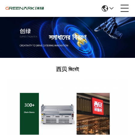
সমাধানের বিবরণ
西贝 জিবেই