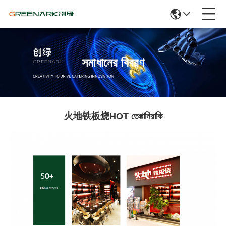
সমাধানের বিবরণ
火地铁板烧HOT তেপ্পানিয়াকি